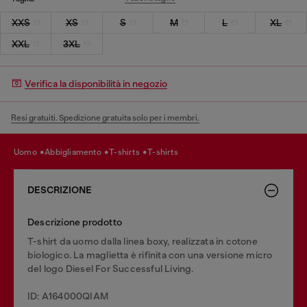
XXS
XS
S
M
L
XL
XXL
3XL
Verifica la disponibilità in negozio
Resi gratuiti. Spedizione gratuita solo per i membri.
uomo
abbigliamento
t-shirts
t-shirts
DESCRIZIONE
Descrizione prodotto
T-shirt da uomo dalla linea boxy, realizzata in cotone
biologico. La maglietta è rifinita con una versione micro
del logo Diesel For Successful Living.
ID: A164000QIAM