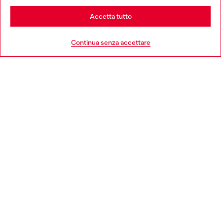
Stay in Svizzera
Accetta tutto
HELP
Go to United States
Continua senza accettare
AREA LEGAL
WORLD OF DIESEL
CORPORATE