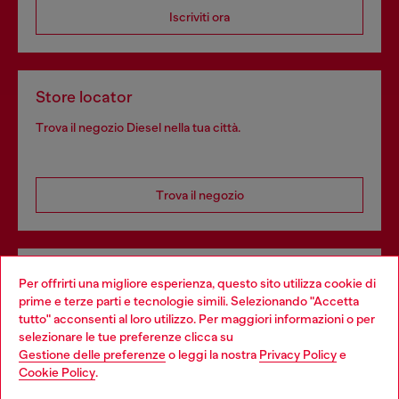
Iscriviti ora
Store locator
Trova il negozio Diesel nella tua città.
Trova il negozio
Servizi omnicanale
Per offrirti una migliore esperienza, questo sito utilizza cookie di
prime e terze parti e tecnologie simili. Selezionando "Accetta
Scopri tutti i nostri servizi, online e in negozio.
tutto" acconsenti al loro utilizzo. Per maggiori informazioni o per
Choose your location
selezionare le tue preferenze clicca su
Gestione delle preferenze
o leggi la nostra
Privacy Policy
e
You are currently browsing Svizzera website, but it seems you
Cookie Policy
.
Scopri di più
may be based in United States