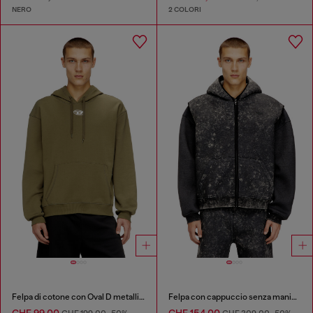
NERO
2 COLORI
Felpa di cotone con Oval D metallico
Felpa con cappuccio senza maniche in tessuto scuba con effetto marmorizzato