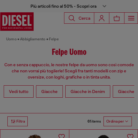
Più articoli fino al 50% - Scopri ora
Cerca
Uomo
Abbigliamento
Felpe
Felpe Uomo
Con e senza cappuccio, le nostre felpe da uomo sono così comode
che non vorrai più toglierle! Scegli fra tanti modelli con zip e
oversize, con loghi, grafiche o in tinta unita.
Vedi tutto
Giacche
Giacche in Denim
Giacche in
61 items
Filtra
Ordina per