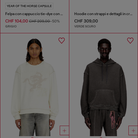
YEAR OF THE HORSE CAPSULE
Felpa con cappuccio tie-dye con stampa grafica di cavallo
Hoodie con strappi e dettagli in cristallo
CHF 104,00
CHF 309,00
CHF 209,00
-50%
GRIGIO
VERDE SCURO