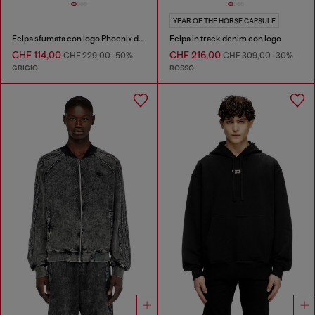
YEAR OF THE HORSE CAPSULE
Felpa sfumata con logo Phoenix devoré
Felpa in track denim con logo
CHF 114,00
CHF 216,00
CHF 229,00
-50%
CHF 309,00
-30%
GRIGIO
ROSSO