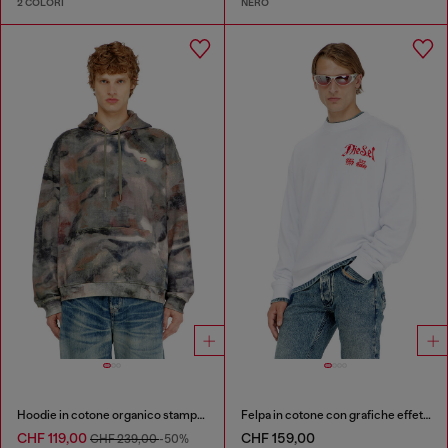
2 COLORI
NERO
Hoodie in cotone organico stampa camouflage
Felpa in cotone con grafiche effetto floccato
CHF 119,00
CHF 159,00
CHF 239,00
-50%