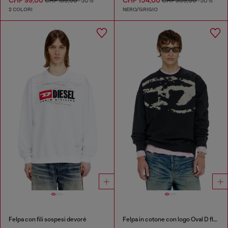
CHF 99,00
CHF 154,00
CHF 199,00
-50%
CHF 309,00
-50%
2 COLORI
NERO/GRIGIO
Felpa con fili sospesi devoré
Felpa in cotone con logo Oval D floccato