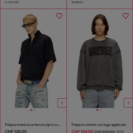
2 COLORI
BIANCO
Felpa a manica corta con zip in scuba leggero
Felpa in cotone con logo applicato
CHF 139,00
CHF 104,00
CHF 209,00
-50%