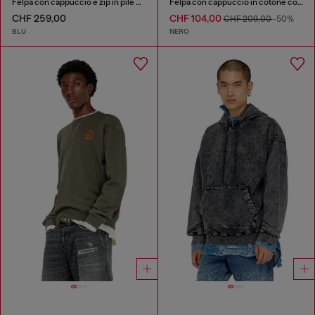
Felpa con cappuccio e zip in pile di cotone trattato
Felpa con cappuccio in cotone con stampe laserate
CHF 259,00
CHF 104,00
CHF 209,00
-50%
BLU
NERO