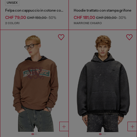
UNISEX
Felpa con cappuccio in cotone con grafica di ciliegie
Hoodie trattato con stampa grifone
CHF 79,00
CHF 181,00
CHF 159,00
-50%
CHF 259,00
-30%
2 COLORI
MARRONE CHIARO