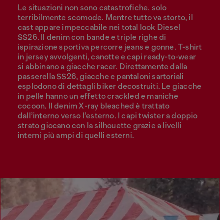
Le situazioni non sono catastrofiche, solo
terribilmente scomode. Mentre tutto va storto, il
cast appare impeccabile nei total look Diesel
SS26. Il denim con bande e triple righe di
ispirazione sportiva percorre jeans e gonne. T-shirt
in jersey avvolgenti, canotte e capi ready-to-wear
si abbinano a giacche racer. Direttamente dalla
passerella SS26, giacche e pantaloni sartoriali
esplodono di dettagli biker decostruiti. Le giacche
in pelle hanno un effetto crackled e maniche
cocoon. Il denim X-ray bleached è trattato
dall’interno verso l’esterno. I capi twister a doppio
strato giocano con la silhouette grazie a livelli
interni più ampi di quelli esterni.