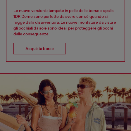
Le nuove versioni stampate in pelle delle borse a spalla
1DR Dome sono perfette da avere con sé quando si
fugge dalla disavventura. Le nuove montature da vista e
gli occhiali da sole sono ideali per proteggere gli occhi
dalle conseguenze.
Acquista borse