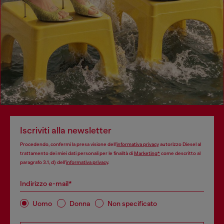
Iscriviti alla newsletter
Procedendo, confermi la presa visione dell’
informativa privacy
autorizzo Diesel al
trattamento dei miei dati personali per le finalità di
Marketing*
come descritto al
paragrafo 3.1, d) dell’
informativa privacy
.
Indirizzo e-mail*
Uomo
Donna
Non specificato