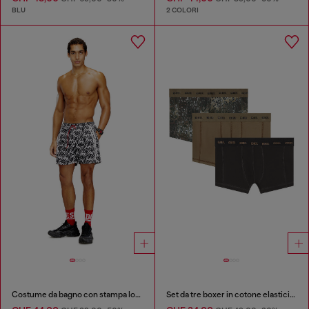
BLU
2 COLORI
Costume da bagno con stampa logo all-over
Set da tre boxer in cotone elasticizzato