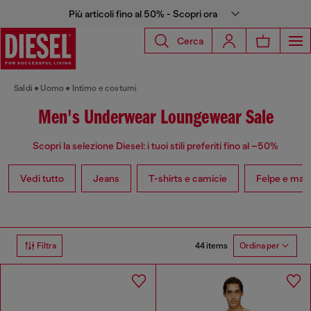
Più articoli fino al 50% - Scopri ora
Cerca
Saldi
Uomo
Intimo e costumi
Men's Underwear Loungewear Sale
Scopri la selezione Diesel: i tuoi stili preferiti fino al –50%
Vedi tutto
Jeans
T-shirts e camicie
Felpe e magl
44 items
Filtra
Ordina per