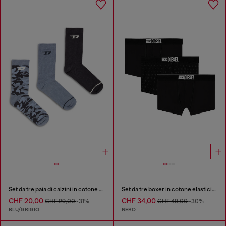
Set da tre paia di calzini in cotone con jacquard D
Set da tre boxer in cotone elasticizzato jacquard
CHF 20,00
CHF 34,00
CHF 29,00
-31%
CHF 49,00
-30%
BLU/GRIGIO
NERO