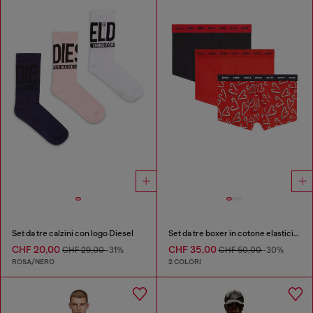
Set da tre calzini con logo Diesel
Set da tre boxer in cotone elasticizzato
CHF 20,00
CHF 35,00
CHF 29,00
-31%
CHF 50,00
-30%
ROSA/NERO
2 COLORI