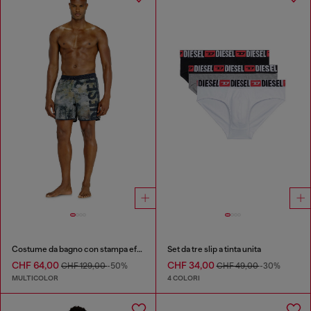
Costume da bagno con stampa effetto usurato e maxi logo
Set da tre slip a tinta unita
CHF 64,00
CHF 34,00
CHF 129,00
-50%
CHF 49,00
-30%
MULTICOLOR
4 COLORI