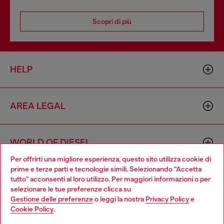
Scopri di più
HELP
AREA LEGAL
WORLD OF DIESEL
Per offrirti una migliore esperienza, questo sito utilizza cookie di
prime e terze parti e tecnologie simili. Selezionando "Accetta
CORPORATE
tutto" acconsenti al loro utilizzo. Per maggiori informazioni o per
Choose your location
selezionare le tue preferenze clicca su
Gestione delle preferenze
o leggi la nostra
Privacy Policy
e
You are currently browsing Svizzera website, but it seems you
Cookie Policy
.
may be based in United States