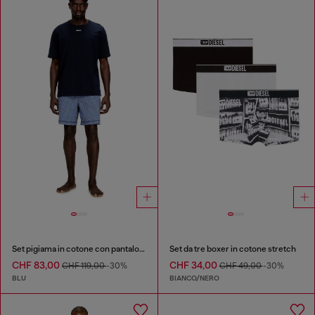
Set pigiama in cotone con pantaloncini a quadri
Set da tre boxer in cotone stretch
CHF 83,00
CHF 34,00
CHF 119,00
-30%
CHF 49,00
-30%
BLU
BIANCO/NERO