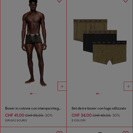
Boxer in cotone con stampa integrale
Set da tre boxer con logo stilizzato
CHF 41,00
CHF 34,00
CHF 59,00
-30%
CHF 49,00
-30%
GRIGIO SCURO
2 COLORI