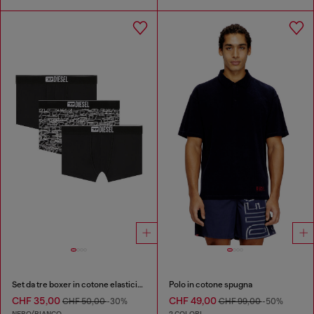
Set da tre boxer in cotone elasticizzato con logo
Polo in cotone spugna
CHF 35,00
CHF 49,00
CHF 50,00
-30%
CHF 99,00
-50%
NERO/BIANCO
2 COLORI