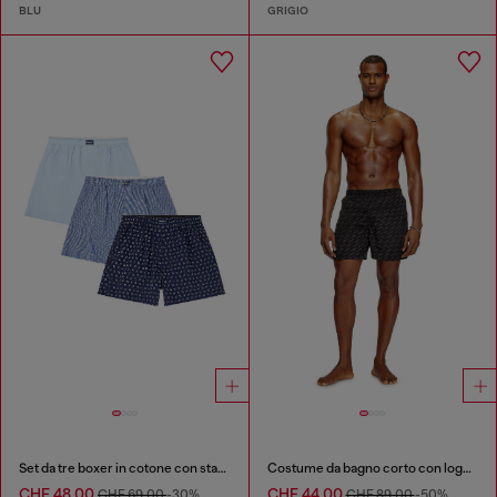
BLU
GRIGIO
Set da tre boxer in cotone con stampa integrale
Costume da bagno corto con logo all-over
CHF 48,00
CHF 44,00
CHF 69,00
-30%
CHF 89,00
-50%