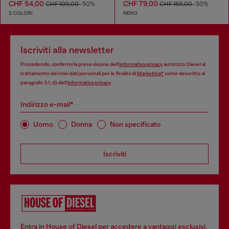
CHF 54,00
CHF 79,00
CHF 109,00
-50%
CHF 159,00
-50%
2 COLORI
NERO
Iscriviti alla newsletter
Procedendo, confermi la presa visione dell’
informativa privacy
autorizzo Diesel al
trattamento dei miei dati personali per le finalità di
Marketing*
come descritto al
paragrafo 3.1, d) dell’
informativa privacy
.
Indirizzo e-mail*
Uomo
Donna
Non specificato
Iscriviti
Entra in House of Diesel per accedere a vantaggi esclusivi,