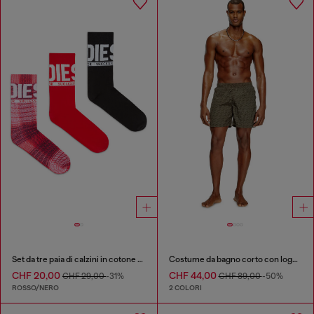
Set da tre paia di calzini in cotone con logo
Costume da bagno corto con logo all-over
CHF 20,00
CHF 44,00
CHF 29,00
-31%
CHF 89,00
-50%
ROSSO/NERO
2 COLORI