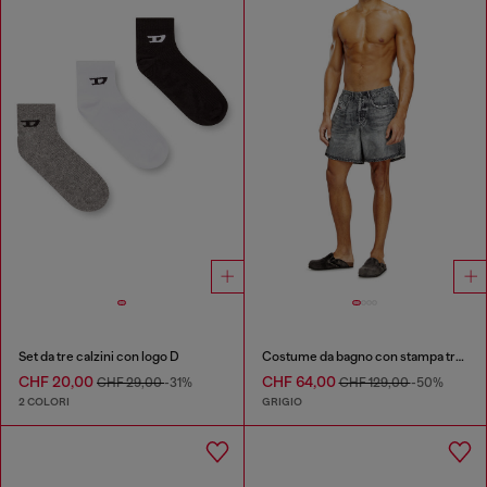
Set da tre calzini con logo D
Costume da bagno con stampa trompe-l'œil effetto denim
CHF 20,00
CHF 64,00
CHF 29,00
-31%
CHF 129,00
-50%
2 COLORI
GRIGIO