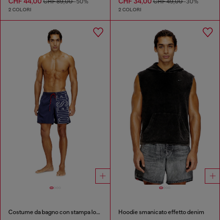
CHF 44,00
CHF 34,00
CHF 89,00
-50%
CHF 49,00
-30%
2 COLORI
2 COLORI
Costume da bagno con stampa logo oversize
Hoodie smanicato effetto denim