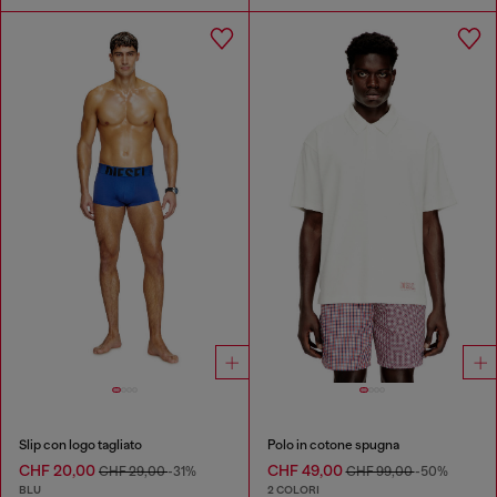
Slip con logo tagliato
Polo in cotone spugna
CHF 20,00
CHF 49,00
CHF 29,00
-31%
CHF 99,00
-50%
BLU
2 COLORI