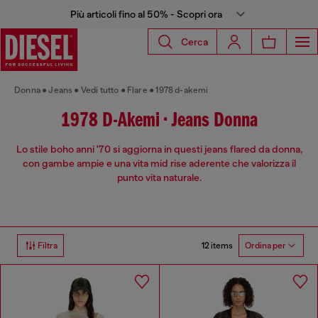
Più articoli fino al 50% - Scopri ora
Cerca
Donna
Jeans
Vedi tutto
Flare
1978 d-akemi
1978 D-Akemi • Jeans Donna
Lo stile boho anni '70 si aggiorna in questi jeans flared da donna,
con gambe ampie e una vita mid rise aderente che valorizza il
punto vita naturale.
12 items
Filtra
Ordina per