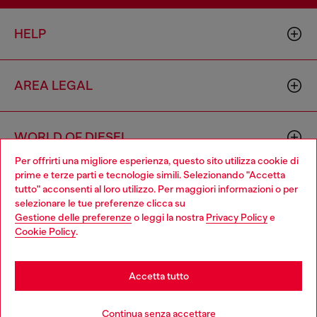
HELP
AREA LEGAL
WORLD OF DIESEL
Per offrirti una migliore esperienza, questo sito utilizza cookie di
prime e terze parti e tecnologie simili. Selezionando "Accetta
CORPORATE
tutto" acconsenti al loro utilizzo. Per maggiori informazioni o per
Choose your location
selezionare le tue preferenze clicca su
Gestione delle preferenze
o leggi la nostra
Privacy Policy
e
You are currently browsing Svizzera website, but it seems you
Cookie Policy
.
may be based in United States
Stay in Svizzera
Accetta tutto
Country: CH
Language: IT
Go to United States
Continua senza accettare