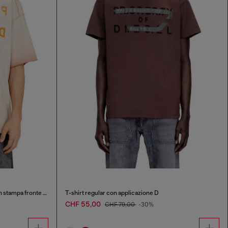
T-shirt in cotone dal taglio rilassato con stampa fronte e retro
T-shirt regular con applicazione D
CHF 55,00
CHF 79,00
-30%