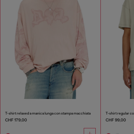
T-shirt relaxed a manica lunga con stampa macchiata
T-shirt regular c
CHF 179,00
CHF 99,00