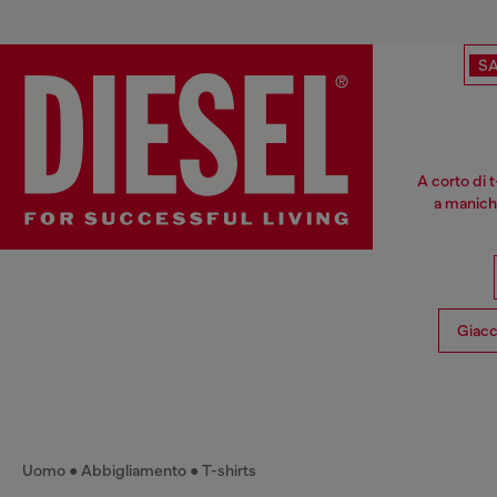
SA
A corto di 
a maniche
Giacc
Uomo
Abbigliamento
T-shirts