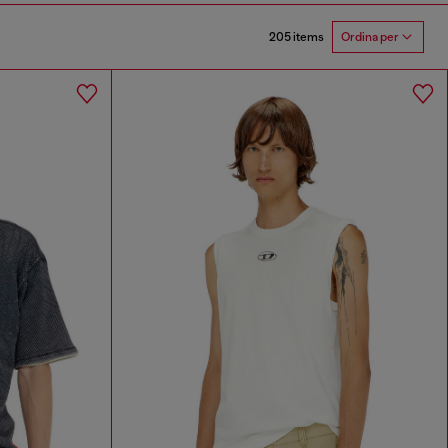
205 items
Ordina per