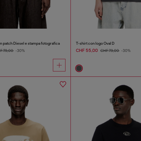
on patch Diesel e stampa fotografica
T-shirt con logo Oval D
CHF 55,00
F 79,00
-30%
CHF 79,00
-30%