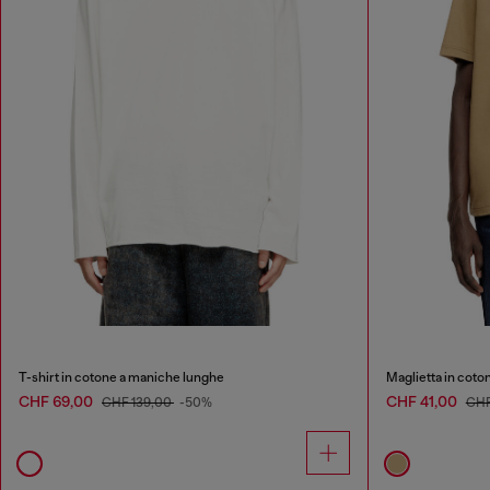
T-shirt in cotone a maniche lunghe
Maglietta in coto
CHF 69,00
CHF 41,00
CHF 139,00
-50%
CHF