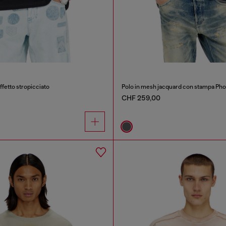
ffetto stropicciato
Polo in mesh jacquard con stampa Pho
CHF 259,00