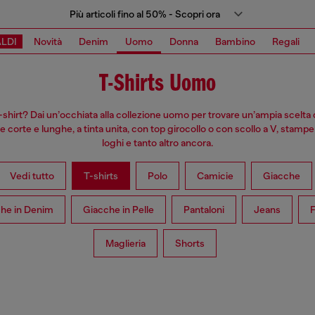
Più articoli fino al 50% - Scopri ora
LDI
Novità
Denim
Uomo
Donna
Bambino
Regali
T-Shirts Uomo
t-shirt? Dai un’occhiata alla collezione uomo per trovare un’ampia scelta 
 corte e lunghe, a tinta unita, con top girocollo o con scollo a V, stampe
loghi e tanto altro ancora.
Vedi tutto
T-shirts
Polo
Camicie
Giacche
he in Denim
Giacche in Pelle
Pantaloni
Jeans
F
Maglieria
Shorts