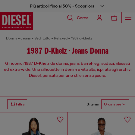
Più articoli fino al 50% - Scopri ora
Cerca
Donna
Jeans
Vedi tutto
Relaxed
1987 d-khelz
1987 D-Khelz • Jeans Donna
Gli iconici 1987 D-Khelz da donna, jeans barrel‑leg: audaci, rilassati
ed extra‑wide. Una silhouette in denim a vita alta, ispirata agli archivi
Diesel, pensata per uno stile senza paura.
3 items
Filtra
Ordina per