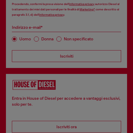
Procedendo, confermi la presa visione dell’
informativa privacy
autorizzo Diesel al
trattamento dei miei dati personali per le finalità di
Marketing*
come descritto al
paragrafo 3.1, d) dell’
informativa privacy
.
Indirizzo e-mail*
Uomo
Donna
Non specificato
Iscriviti
Entra in House of Diesel per accedere a vantaggi esclusivi,
solo per te.
Iscriviti ora