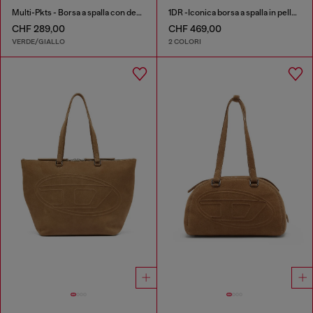
Multi-Pkts - Borsa a spalla con design color block
1DR -Iconica borsa a spalla in pelle con charms sul manico
CHF 289,00
CHF 469,00
VERDE/GIALLO
2 COLORI