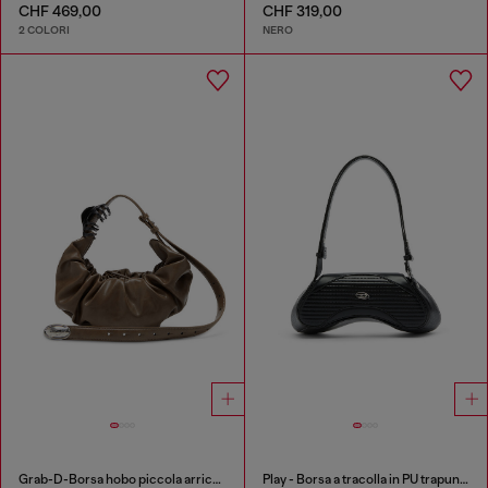
CHF 469,00
CHF 319,00
2 COLORI
NERO
Grab-D-Borsa hobo piccola arricciata
Play - Borsa a tracolla in PU trapuntato e traforato