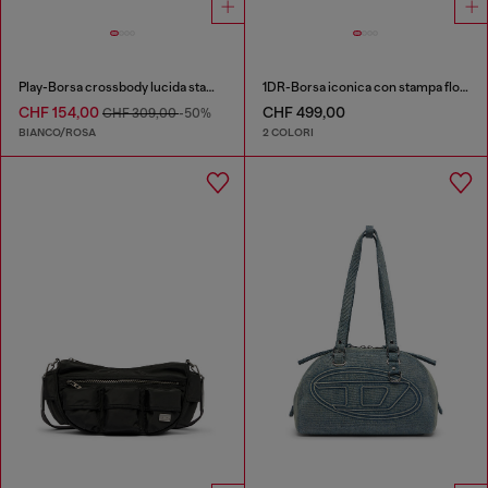
Play-Borsa crossbody lucida stampata
1DR-Borsa iconica con stampa floreale
CHF 154,00
CHF 499,00
CHF 309,00
-50%
BIANCO/ROSA
2 COLORI