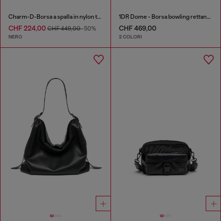
Charm-D-Borsa a spalla in nylon trapuntato
1DR Dome - Borsa bowling rettangolare in pelle
CHF 224,00
CHF 469,00
CHF 449,00
-50%
NERO
2 COLORI