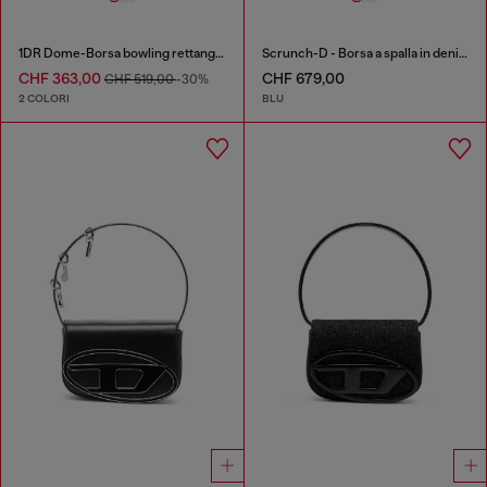
1DR Dome-Borsa bowling rettangolare in pelle effetto snake
Scrunch-D - Borsa a spalla in denim con cristalli trasparenti
CHF 363,00
CHF 679,00
CHF 519,00
-30%
2 COLORI
BLU