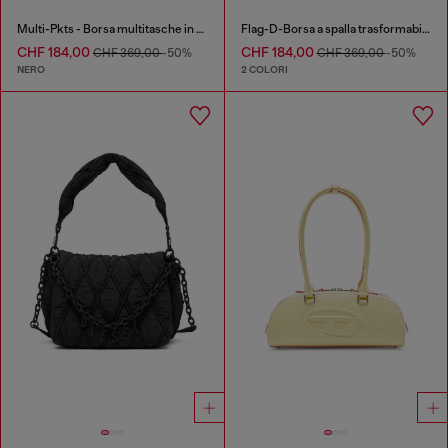
Multi-Pkts - Borsa multitasche in denim washed
Flag-D-Borsa a spalla trasformabile con logo a rilievo
CHF 184,00
CHF 184,00
CHF 369,00
-50%
CHF 369,00
-50%
NERO
2 COLORI