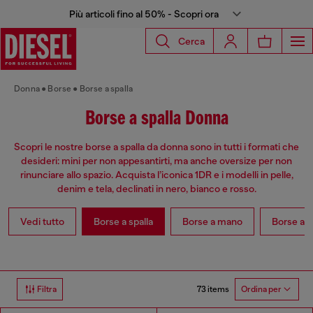
Più articoli fino al 50% - Scopri ora
Cerca
Donna
Borse
Borse a spalla
Borse a spalla Donna
Scopri le nostre borse a spalla da donna sono in tutti i formati che
desideri: mini per non appesantirti, ma anche oversize per non
rinunciare allo spazio. Acquista l’iconica 1DR e i modelli in pelle,
denim e tela, declinati in nero, bianco e rosso.
Vedi tutto
Borse a spalla
Borse a mano
Borse a t
73 items
Filtra
Ordina per