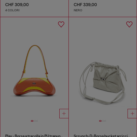
CHF 309,00
CHF 339,00
4 COLORI
NERO
Play - Borsa a tracolla in PU trapuntato e traforato
Scrunch-D-Borsa bucket arricciata in pelle lucida