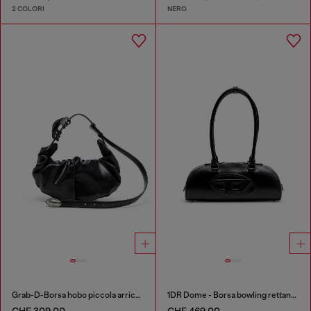
2 COLORI
NERO
Grab-D-Borsa hobo piccola arricciata
1DR Dome - Borsa bowling rettangolare in pelle
CHF 309,00
CHF 469,00