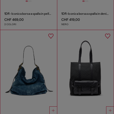
1DR -Iconica borsa a spalla in pelle con charms sul manico
1DR-Iconica borsa a spalla in denim lavato
CHF 469,00
CHF 419,00
2 COLORI
NERO