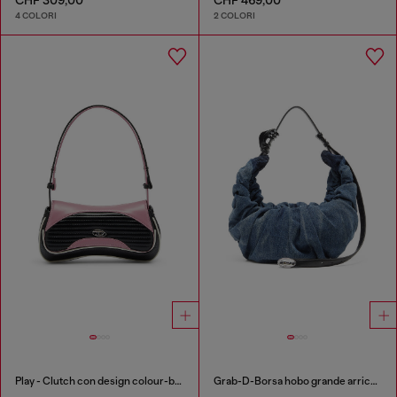
4 COLORI
2 COLORI
Play - Clutch con design colour-block
Grab-D-Borsa hobo grande arricciata in denim trattato