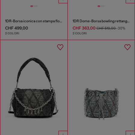
1DR-Borsa iconica con stampa floreale
1DR Dome-Borsa bowling rettangolare in pelle effetto snake
CHF 499,00
CHF 363,00
CHF 519,00
-30%
2 COLORI
2 COLORI