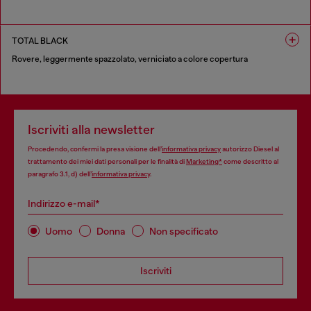
1 COLORE
TOTAL BLACK
Rovere, leggermente spazzolato, verniciato a colore copertura
1 COLORE
Iscriviti alla newsletter
Procedendo, confermi la presa visione dell’
informativa privacy
autorizzo Diesel al
trattamento dei miei dati personali per le finalità di
Marketing*
come descritto al
paragrafo 3.1, d) dell’
informativa privacy
.
Indirizzo e-mail*
Uomo
Donna
Non specificato
Iscriviti