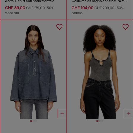
Abito T-shirt con nodo frontale
Costume da bagno con finitura metallizzata
CHF 89,00
CHF 104,00
CHF 179,00
-50%
CHF 209,00
-50%
2 COLORI
GRIGIO