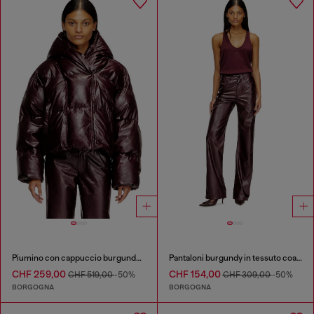
Piumino con cappuccio burgundy in tessuto coated
Pantaloni burgundy in tessuto coated
CHF 259,00
CHF 154,00
CHF 519,00
-50%
CHF 309,00
-50%
BORGOGNA
BORGOGNA