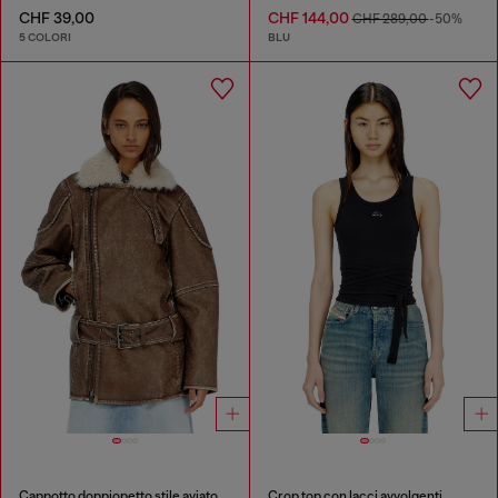
CHF 39,00
CHF 144,00
CHF 289,00
-50%
5 COLORI
BLU
Cappotto doppiopetto stile aviator-biker
Crop top con lacci avvolgenti