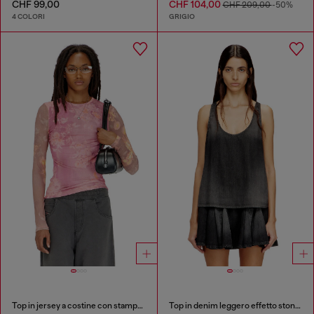
CHF 99,00
CHF 104,00
CHF 209,00
-50%
4 COLORI
GRIGIO
Top in jersey a costine con stampa floreale
Top in denim leggero effetto stonewashed