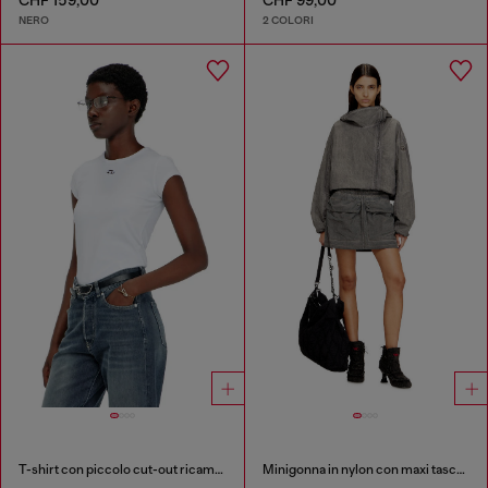
CHF 159,00
CHF 99,00
NERO
2 COLORI
T-shirt con piccolo cut-out ricamato
Minigonna in nylon con maxi tasche utility