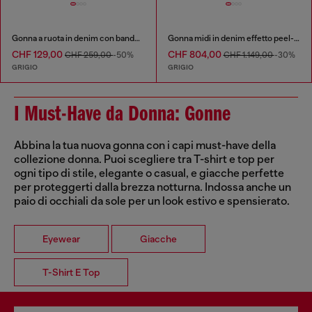
Gonna a ruota in denim con bande laterali
Gonna midi in denim effetto peel-off
CHF 129,00
CHF 804,00
CHF 259,00
-50%
CHF 1.149,00
-30%
GRIGIO
GRIGIO
I Must-Have da Donna: Gonne
Abbina la tua nuova gonna con i capi must-have della
collezione donna. Puoi scegliere tra T-shirt e top per
ogni tipo di stile, elegante o casual, e giacche perfette
per proteggerti dalla brezza notturna. Indossa anche un
paio di occhiali da sole per un look estivo e spensierato.
Eyewear
Giacche
T-Shirt E Top