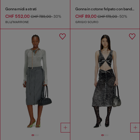
Gonna midi a strati
Gonna in cotone felpato con bande laterali
CHF 552,00
CHF 89,00
CHF 789,00
-30%
CHF 179,00
-50%
BLU/MARRONE
GRIGIO SCURO