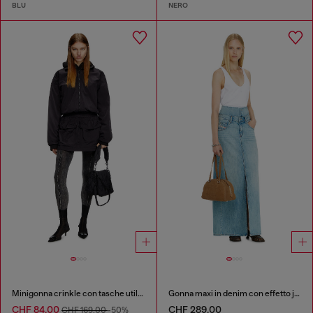
BLU
NERO
Minigonna crinkle con tasche utility
Gonna maxi in denim con effetto jean‑illusion e spacchi
CHF 84,00
CHF 289,00
CHF 169,00
-50%