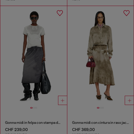
Gonna midi in felpa con stampa dévoré
Gonna midi con cintura in raso jacquard logo
CHF 239,00
CHF 369,00