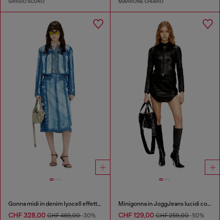
GRIGIO SCURO
MARRONE CHIARO
Gonna midi in denim lyocell effetto X-Ray
Minigonna in JoggJeans lucidi con finitura spalmata
CHF 328,00
CHF 129,00
CHF 469,00
-30%
CHF 259,00
-50%