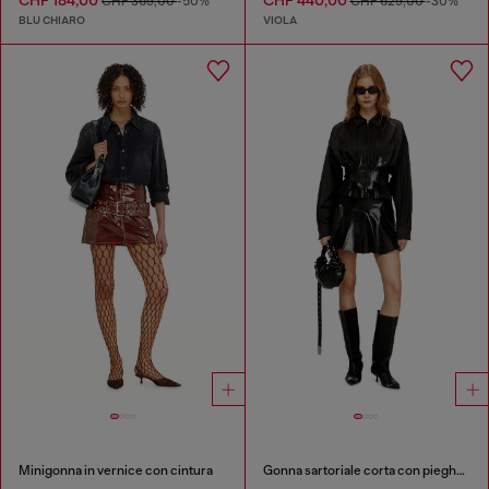
CHF 184,00
CHF 440,00
CHF 369,00
-50%
CHF 629,00
-30%
BLU CHIARO
VIOLA
Minigonna in vernice con cintura
Gonna sartoriale corta con pieghe coated