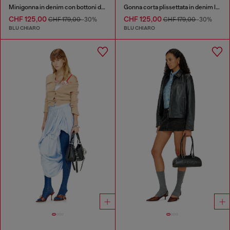
Minigonna in denim con bottoni davanti
Gonna corta plissettata in denim leggero stonewashed
CHF 125,00
CHF 125,00
CHF 179,00
-30%
CHF 179,00
-30%
BLU CHIARO
BLU CHIARO