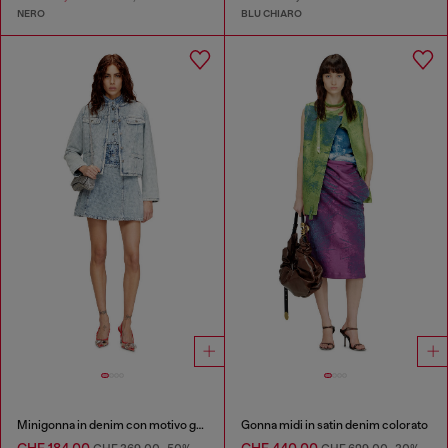
NERO
BLU CHIARO
Minigonna in denim con motivo grafico e cristalli
Gonna midi in satin denim colorato