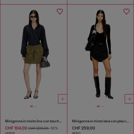
Minigonna in misto lino con tasche cargo
Minigonna in misto lana con placca Oval D
CHF 104,00
CHF 259,00
CHF 209,00
-50%
VERDE
NERO