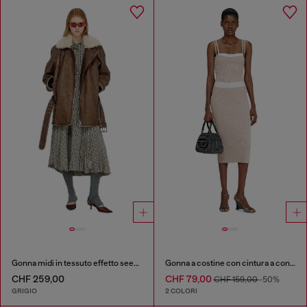
Gonna midi in tessuto effetto seersucker a quadri
Gonna a costine con cintura a contrasto
CHF 259,00
CHF 79,00
CHF 159,00
-50%
GRIGIO
2 COLORI