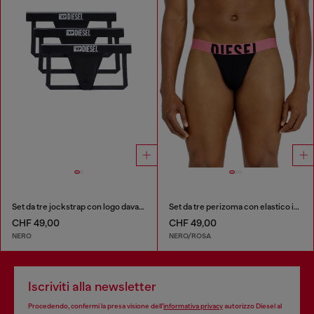
Set da tre jockstrap con logo davanti
Set da tre perizoma con elastico in vita con logo bold
CHF 49,00
CHF 49,00
NERO
NERO/ROSA
Iscriviti alla newsletter
Procedendo, confermi la presa visione dell’
informativa privacy
autorizzo Diesel al