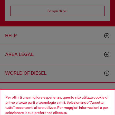
Scopri di più
HELP
AREA LEGAL
WORLD OF DIESEL
CORPORATE
Per offrirti una migliore esperienza, questo sito utilizza cookie di
prime e terze parti e tecnologie simili. Selezionando "Accetta
tutto" acconsenti al loro utilizzo. Per maggiori informazioni o per
Choose your location
selezionare le tue preferenze clicca su