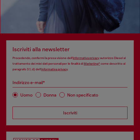
Iscriviti alla newsletter
Procedendo, confermi la presa visione dell’
informativa privacy
autorizzo Diesel al
trattamento dei miei dati personali per le finalità di
Marketing*
come descritto al
paragrafo 3.1, d) dell’
informativa privacy
.
Indirizzo e-mail*
Uomo
Donna
Non specificato
Iscriviti