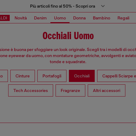
Più articoli fino al 50% - Scopri ora
LDI
Novità
Denim
Uomo
Donna
Bambino
Regali
Occhiali Uomo
one è buona per sfoggiare un look originale. Scegli tra i modelli di occh
zione eyewear da uomo, con montature geometriche, avvolgenti e aviator
tonde e squadrate.
to
Cinture
Portafogli
Occhiali
Cappelli Sciarpe 
Tech Accessories
Fragranze
Altri accessori