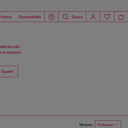
Home
Sostenibilità
Cerca
iali da sole
 in versioni
e Guanti
56 items
Ordina per