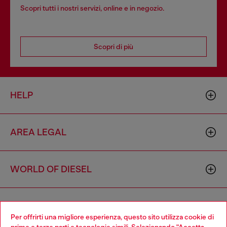
Scopri tutti i nostri servizi, online e in negozio.
Scopri di più
HELP
AREA LEGAL
WORLD OF DIESEL
CORPORATE
Per offrirti una migliore esperienza, questo sito utilizza cookie di