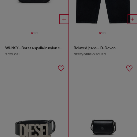
WUNSY - Borsa a spalla in nylon con logo Oval D
Relaxed jeans – D-Devon
2 COLORI
NERO/GRIGIO SCURO