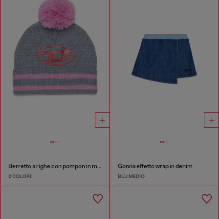
Berretto a righe con pompon in misto lana
Gonna effetto wrap in denim
2 COLORI
BLU MEDIO