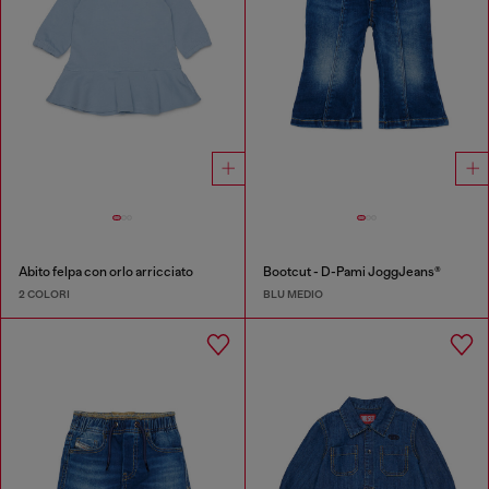
Abito felpa con orlo arricciato
Bootcut - D-Pami JoggJeans®
2 COLORI
BLU MEDIO