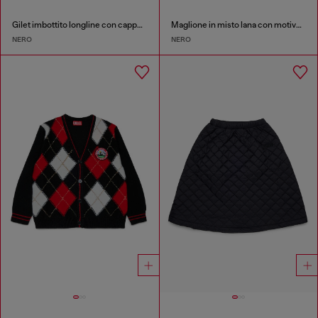
Gilet imbottito longline con cappuccio
Maglione in misto lana con motivo montagna
NERO
NERO