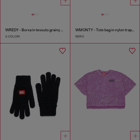
WREDY - Borsa in tessuto grainy coated
WMONTY - Tote bag in nylon trapuntato
2 COLORI
NERO