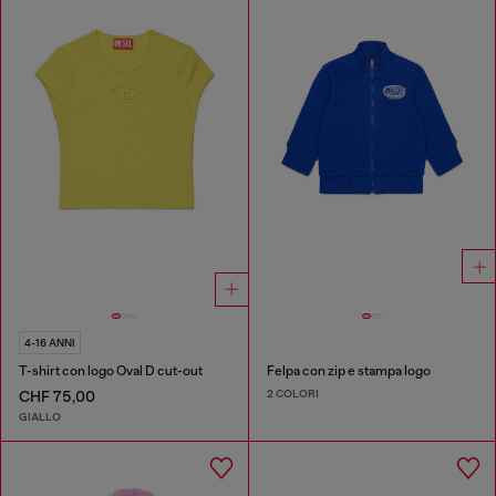
4-16 ANNI
T-shirt con logo Oval D cut-out
Felpa con zip e stampa logo
2 COLORI
CHF 75,00
GIALLO