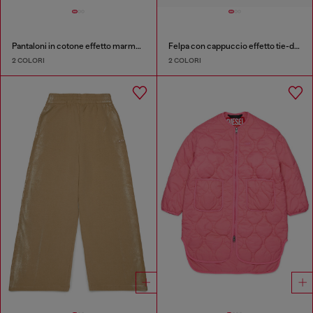
Pantaloni in cotone effetto marmorizzato
Felpa con cappuccio effetto tie-dye con logo arcobaleno
2 COLORI
2 COLORI