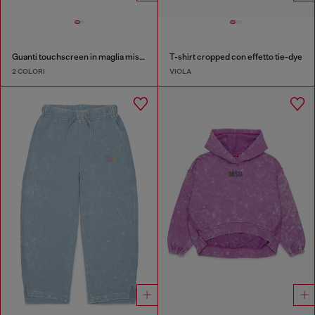
Guanti touchscreen in maglia misto lana
T-shirt cropped con effetto tie-dye
2 COLORI
VIOLA