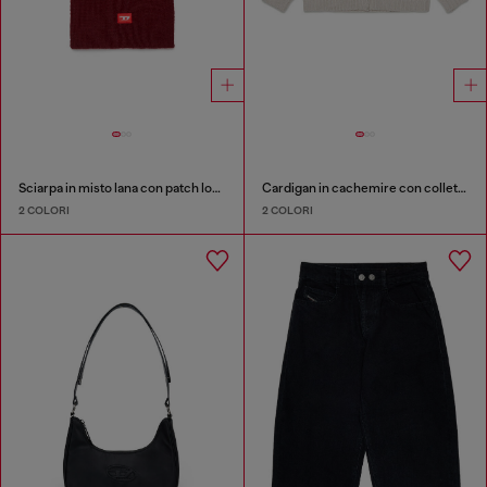
Sciarpa in misto lana con patch logo D
Cardigan in cachemire con colletto smerlato
2 COLORI
2 COLORI