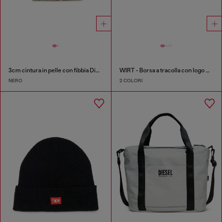
3cm cintura in pelle con fibbia Diesel
WIRT - Borsa a tracolla con logo Oval D embossato
NERO
2 COLORI