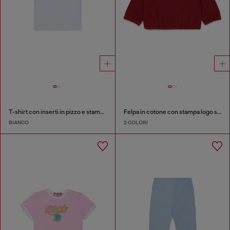
T-shirt con inserti in pizzo e stampa rosa
Felpa in cotone con stampa logo starburst
BIANCO
2 COLORI