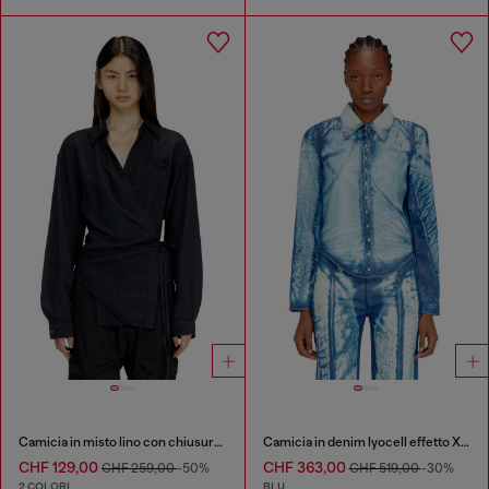
Camicia in misto lino con chiusura a portafoglio
Camicia in denim lyocell effetto X-Ray
CHF 129,00
CHF 363,00
CHF 259,00
-50%
CHF 519,00
-30%
2 COLORI
BLU