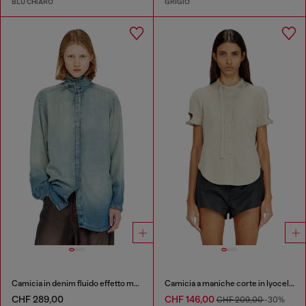
BLU CHIARO
GRIGIO
Camicia in denim fluido effetto marmorizzato
Camicia a maniche corte in lyocell con dettaglio biker
CHF 289,00
CHF 146,00
CHF 209,00
-30%