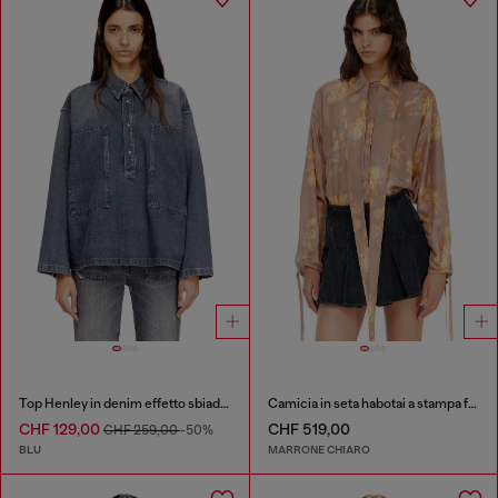
Top Henley in denim effetto sbiadito
Camicia in seta habotai a stampa floreale
CHF 129,00
CHF 519,00
CHF 259,00
-50%
BLU
MARRONE CHIARO