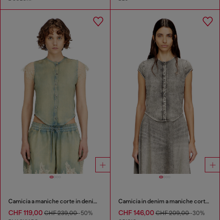
Camicia a maniche corte in denim e pizzo
Camicia in denim a maniche corte con righe sportive
CHF 119,00
CHF 146,00
CHF 239,00
-50%
CHF 209,00
-30%