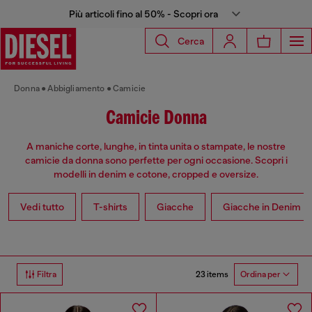
Più articoli fino al 50% - Scopri ora
Cerca
Donna
Abbigliamento
Camicie
Camicie Donna
A maniche corte, lunghe, in tinta unita o stampate, le nostre
camicie da donna sono perfette per ogni occasione. Scopri i
modelli in denim e cotone, cropped e oversize.
Vedi tutto
T-shirts
Giacche
Giacche in Denim
23 items
Filtra
Ordina per