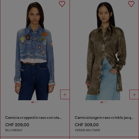
Camicia cropped in raso con stampa trompe-l’oeil denim
Camicia lunga in raso crinkle jacquard con logo
CHF 209,00
CHF 309,00
BLU MEDIO
VERDE MILITARE