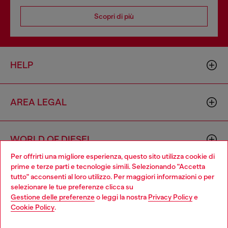
Scopri di più
HELP
AREA LEGAL
WORLD OF DIESEL
Per offrirti una migliore esperienza, questo sito utilizza cookie di
prime e terze parti e tecnologie simili. Selezionando "Accetta
CORPORATE
tutto" acconsenti al loro utilizzo. Per maggiori informazioni o per
Choose your location
selezionare le tue preferenze clicca su
Gestione delle preferenze
o leggi la nostra
Privacy Policy
e
You are currently browsing Svizzera website, but it seems you
Cookie Policy
.
may be based in United States