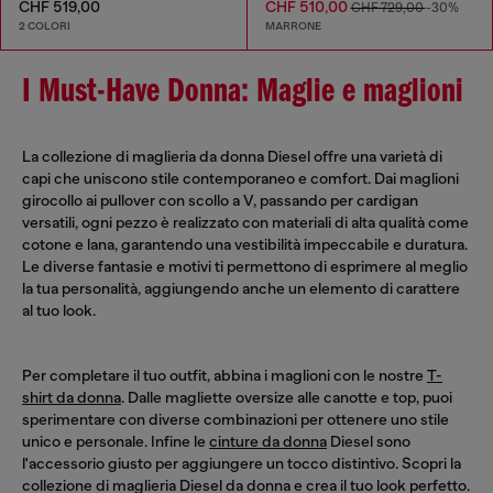
CHF 519,00
CHF 510,00
CHF 729,00
-30%
2 COLORI
MARRONE
I Must-Have Donna: Maglie e maglioni
La collezione di maglieria da donna Diesel offre una varietà di
capi che uniscono stile contemporaneo e comfort. Dai maglioni
girocollo ai pullover con scollo a V, passando per cardigan
versatili, ogni pezzo è realizzato con materiali di alta qualità come
cotone e lana, garantendo una vestibilità impeccabile e duratura.
Le diverse fantasie e motivi ti permettono di esprimere al meglio
la tua personalità, aggiungendo anche un elemento di carattere
al tuo look.
Per completare il tuo outfit, abbina i maglioni con le nostre
T-
shirt da donna
. Dalle magliette oversize alle canotte e top, puoi
sperimentare con diverse combinazioni per ottenere uno stile
unico e personale. Infine le
cinture da donna
Diesel sono
l'accessorio giusto per aggiungere un tocco distintivo. Scopri la
collezione di maglieria Diesel da donna e crea il tuo look perfetto.