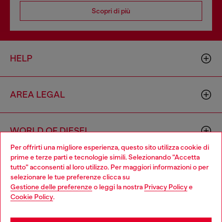
Scopri di più
HELP
AREA LEGAL
WORLD OF DIESEL
Per offrirti una migliore esperienza, questo sito utilizza cookie di
prime e terze parti e tecnologie simili. Selezionando "Accetta
CORPORATE
tutto" acconsenti al loro utilizzo. Per maggiori informazioni o per
Choose your location
selezionare le tue preferenze clicca su
Gestione delle preferenze
o leggi la nostra
Privacy Policy
e
You are currently browsing Svizzera website, but it seems you
Cookie Policy
.
may be based in United States