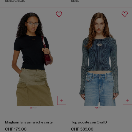
NERO/GRIGIO
NERO
Maglia in lana a maniche corte
Top a coste con Oval D
CHF 179,00
CHF 389,00