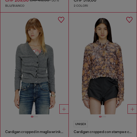
CHF 209,00
CHF 519,00
CHF 419,00
-50%
BLU/BIANCO
2 COLORI
UNISEX
Cardigan cropped in maglia wrinkled lavorata a caldo
Cardigan cropped con stampa e cristalli