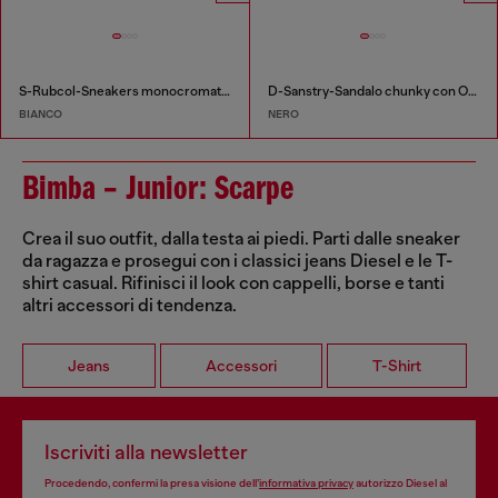
S-Rubcol-Sneakers monocromatiche in mesh
D-Sanstry-Sandalo chunky con Ovald D
BIANCO
NERO
Bimba – Junior: Scarpe
Crea il suo outfit, dalla testa ai piedi. Parti dalle sneaker
da ragazza e prosegui con i classici jeans Diesel e le T-
shirt casual. Rifinisci il look con cappelli, borse e tanti
altri accessori di tendenza.
Jeans
Accessori
T-Shirt
Iscriviti alla newsletter
Procedendo, confermi la presa visione dell’
informativa privacy
autorizzo Diesel al