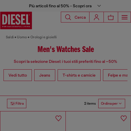
Più articoli fino al 50% - Scopri ora
Cerca
Saldi
Uomo
Orologi e gioielli
Men's Watches Sale
Scopri la selezione Diesel: i tuoi stili preferiti fino al –50%
Vedi tutto
Jeans
T-shirts e camicie
Felpe e magl
2 items
Filtra
Ordina per