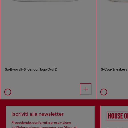
Sa-Bwovalf-Slider con logo Oval D
S-Cou-Sneakers a
Iscriviti alla newsletter
Procedendo, confermi la presa visione
dell’
informativa privacy
autorizzo Diesel al