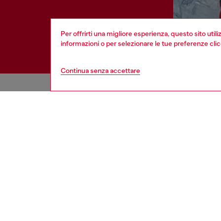
Per offrirti una migliore esperienza, questo sito util
informazioni o per selezionare le tue preferenze cli
Continua senza accettare
HELP
AREA L
Vedi tutti
Cookie poli
Stato dell'ordine
Informativa 
Spedizioni
Condizioni d
Resi
Condizioni 
Inviaci un messaggio
Resi
Verifica autenticità
Dichiarazioni
Co