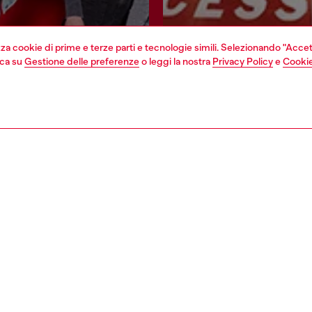
izza cookie di prime e terze parti e tecnologie simili. Selezionando "Accet
cca su
Gestione delle preferenze
o leggi la nostra
Privacy Policy
e
Cookie
Iscriviti ora
Trova il negozio
EGAL
WORLD OF DIESEL
cy
About Diesel
sulla privacy
House of Diesel
i vendita
Sostenibilità
d'uso
Lavora con noi
OTB Foundation
 di accessibilità
pyright © 2026 Diesel SpA - Tutti i diritti riservati - VAT 00642650246 -
v10