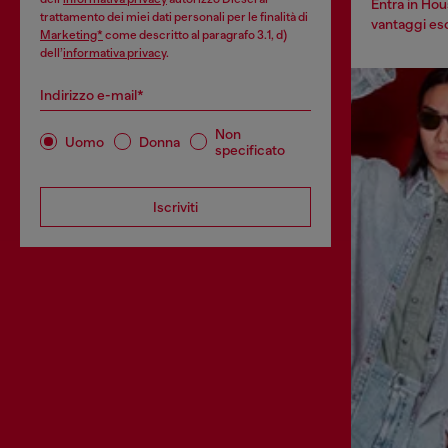
Entra in Hou
trattamento dei miei dati personali per le finalità di
vantaggi escl
Marketing*
come descritto al paragrafo 3.1, d)
dell’
informativa privacy
.
Indirizzo e-mail*
Non
Uomo
Donna
specificato
Iscriviti