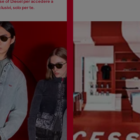
se of Diesel per accedere a
usivi, solo per te.