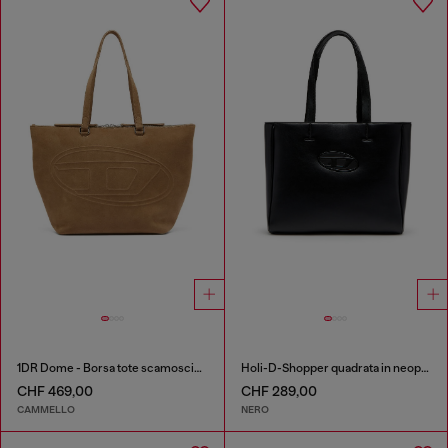
1DR Dome - Borsa tote scamosciata con Logo Oval D
Holi-D-Shopper quadrata in neoprene doppio
CHF 469,00
CHF 289,00
CAMMELLO
NERO