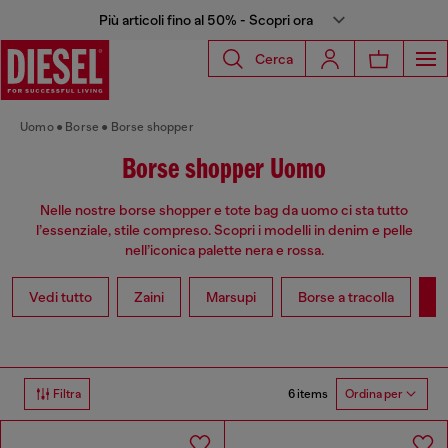
Più articoli fino al 50% - Scopri ora
Cerca
Uomo
Borse
Borse shopper
Borse shopper Uomo
Nelle nostre borse shopper e tote bag da uomo ci sta tutto
l’essenziale, stile compreso. Scopri i modelli in denim e pelle
nell’iconica palette nera e rossa.
Vedi tutto
Zaini
Marsupi
Borse a tracolla
S
6 items
Filtra
Ordina per