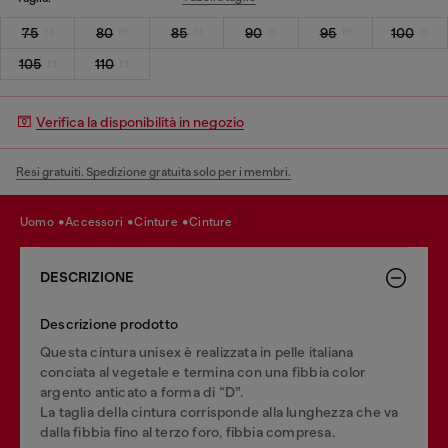
75
80
85
90
95
100
105
110
Verifica la disponibilità in negozio
Resi gratuiti. Spedizione gratuita solo per i membri.
uomo
accessori
cinture
cinture
DESCRIZIONE
Descrizione prodotto
Questa cintura unisex è realizzata in pelle italiana
conciata al vegetale e termina con una fibbia color
argento anticato a forma di “D”.
La taglia della cintura corrisponde alla lunghezza che va
dalla fibbia fino al terzo foro, fibbia compresa.