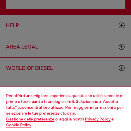
HELP
AREA LEGAL
WORLD OF DIESEL
CORPORATE
Per offrirti una migliore esperienza, questo sito utilizza cookie di
prime e terze parti e tecnologie simili. Selezionando "Accetta
tutto" acconsenti al loro utilizzo. Per maggiori informazioni o per
Choose your location
selezionare le tue preferenze clicca su
Gestione delle preferenze
o leggi la nostra
Privacy Policy
e
You are currently browsing Svizzera website, but it seems you
Cookie Policy
.
may be based in United States