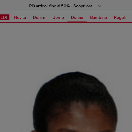
Più articoli fino al 50% - Scopri ora
LDI
Novità
Denim
Uomo
Donna
Bambino
Regali