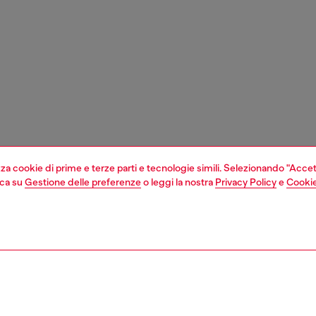
izza cookie di prime e terze parti e tecnologie simili. Selezionando "Accet
cca su
Gestione delle preferenze
o leggi la nostra
Privacy Policy
e
Cookie
1 | 4
i e gioielli
orologi
orologi