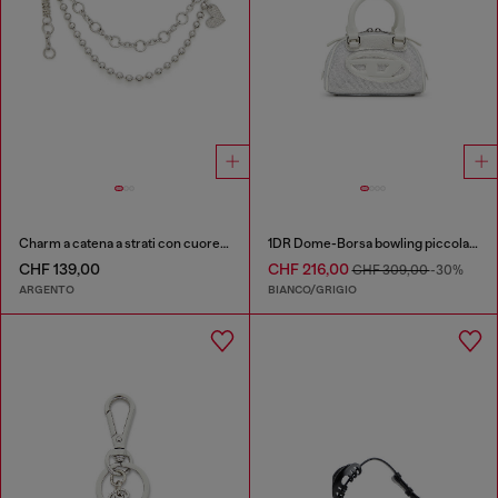
Charm a catena a strati con cuore e pendente Diesel
1DR Dome-Borsa bowling piccola in tessuto Lurex
CHF 139,00
CHF 216,00
CHF 309,00
-30%
ARGENTO
BIANCO/GRIGIO