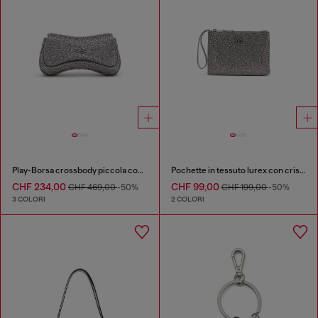
Play-Borsa crossbody piccola con strass
Pochette in tessuto lurex con cristalli
CHF 234,00
CHF 99,00
CHF 469,00
-50%
CHF 199,00
-50%
3 COLORI
2 COLORI