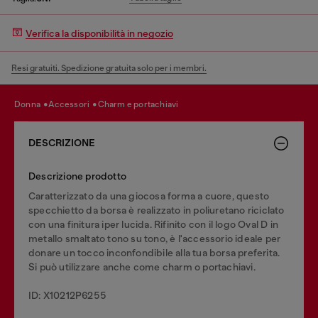
Verifica la disponibilità in negozio
Resi gratuiti. Spedizione gratuita solo per i membri.
donna
accessori
charm e portachiavi
DESCRIZIONE
Descrizione prodotto
Caratterizzato da una giocosa forma a cuore, questo
specchietto da borsa è realizzato in poliuretano riciclato
con una finitura iper lucida. Rifinito con il logo Oval D in
metallo smaltato tono su tono, è l'accessorio ideale per
donare un tocco inconfondibile alla tua borsa preferita.
Si può utilizzare anche come charm o portachiavi.
ID: X10212P6255