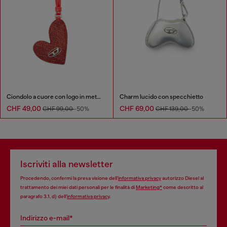
Ciondolo a cuore con logo in metallo
Charm lucido con specchietto
CHF 49,00
CHF 69,00
CHF 99,00
-50%
CHF 139,00
-50%
Iscriviti alla newsletter
Procedendo, confermi la presa visione dell’
informativa privacy
autorizzo Diesel al
trattamento dei miei dati personali per le finalità di
Marketing*
come descritto al
paragrafo 3.1, d) dell’
informativa privacy
.
Indirizzo e-mail*