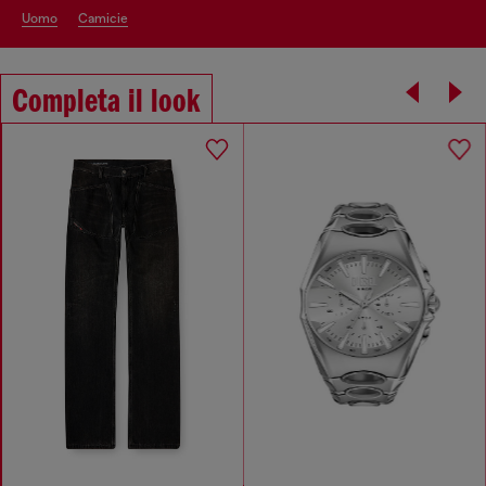
uomo
camicie
Completa il look