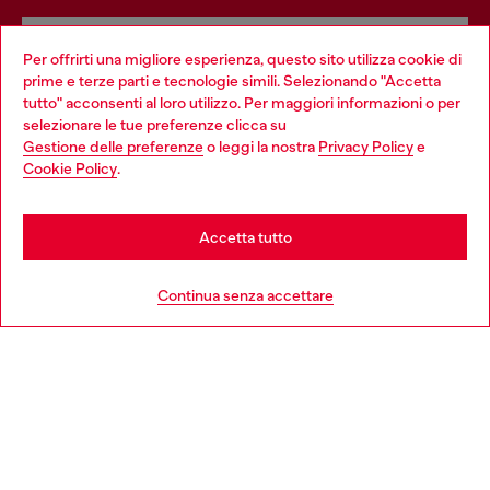
Servizi omnicanale
Per offrirti una migliore esperienza, questo sito utilizza cookie di
prime e terze parti e tecnologie simili. Selezionando "Accetta
Scopri tutti i nostri servizi, online e in negozio.
tutto" acconsenti al loro utilizzo. Per maggiori informazioni o per
Choose your location
selezionare le tue preferenze clicca su
Gestione delle preferenze
o leggi la nostra
Privacy Policy
e
You are currently browsing Svizzera website, but it seems you
Cookie Policy
.
Scopri di più
may be based in United States
Stay in Svizzera
Accetta tutto
HELP
Go to United States
Continua senza accettare
AREA LEGAL
WORLD OF DIESEL