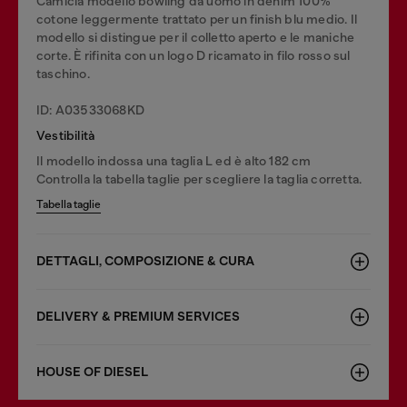
Camicia modello bowling da uomo in denim 100%
cotone leggermente trattato per un finish blu medio. Il
modello si distingue per il colletto aperto e le maniche
corte. È rifinita con un logo D ricamato in filo rosso sul
taschino.
ID: A03533068KD
Vestibilità
Il modello indossa una taglia L ed è alto 182 cm
Controlla la tabella taglie per scegliere la taglia corretta.
Tabella taglie
DETTAGLI, COMPOSIZIONE & CURA
DELIVERY & PREMIUM SERVICES
HOUSE OF DIESEL