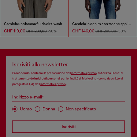
Camicia un viscosa fluida dirt-wash
Camicia in denim con tasche applicate
CHF 119,00
CHF 146,00
CHF 239,00
-50%
CHF 209,00
-30%
Iscriviti alla newsletter
Procedendo, confermi la presa visione dell’
informativa privacy
autorizzo Diesel al
trattamento dei miei dati personali per le finalità di
Marketing*
come descritto al
paragrafo 3.1, d) dell’
informativa privacy
.
Indirizzo e-mail*
Uomo
Donna
Non specificato
Iscriviti