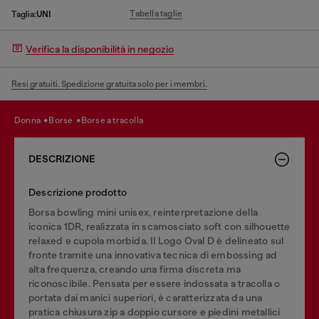
Tabella taglie
Taglia:
UNI
Verifica la disponibilità in negozio
Resi gratuiti. Spedizione gratuita solo per i membri.
donna
borse
borse a tracolla
DESCRIZIONE
Descrizione prodotto
Borsa bowling mini unisex, reinterpretazione della
iconica 1DR, realizzata in scamosciato soft con silhouette
relaxed e cupola morbida. Il Logo Oval D è delineato sul
fronte tramite una innovativa tecnica di embossing ad
alta frequenza, creando una firma discreta ma
riconoscibile. Pensata per essere indossata a tracolla o
portata dai manici superiori, è caratterizzata da una
pratica chiusura zip a doppio cursore e piedini metallici