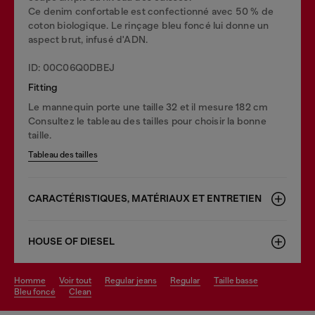
Ce denim confortable est confectionné avec 50 % de
coton biologique. Le rinçage bleu foncé lui donne un
aspect brut, infusé d'ADN.
ID: 00C06Q0DBEJ
Fitting
Le mannequin porte une taille 32 et il mesure 182 cm
Consultez le tableau des tailles pour choisir la bonne
taille.
Tableau des tailles
CARACTÉRISTIQUES, MATÉRIAUX ET ENTRETIEN
HOUSE OF DIESEL
homme
voir tout
regular jeans
regular
taille basse
bleu foncé
clean