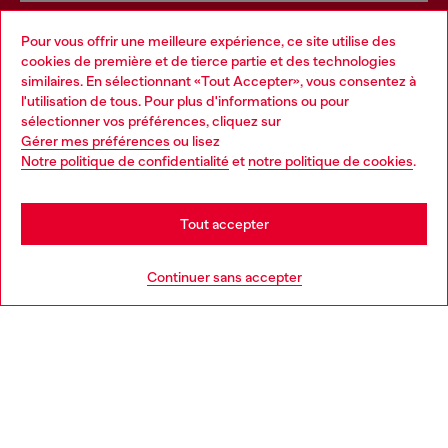
Pour vous offrir une meilleure expérience, ce site utilise des
Services omnicanaux
cookies de première et de tierce partie et des technologies
similaires. En sélectionnant «Tout Accepter», vous consentez à
Découvrez tous nos services, en ligne et en magasin.
l'utilisation de tous. Pour plus d'informations ou pour
Choose your location
sélectionner vos préférences, cliquez sur
Gérer mes préférences
ou lisez
You are currently browsing Suisse website, but it seems you
Notre politique de confidentialité
et
notre politique de cookies
.
En savoir plus
may be based in United States
Stay in Suisse
Tout accepter
AIDE
Go to United States
Continuer sans accepter
MENTIONS LÉGALES
L'UNIVERS DE DIESEL