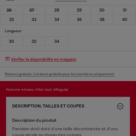
26
27
28
29
30
31
32
33
34
36
38
40
Longueur:
30
32
34
Vérifier la disponibilité en magasin
Retours gratuits. Livraison gratuite pour les membres uniquement.
homme
jeans
voir tout
regular
DESCRIPTION, TAILLES ET COUPES
Description du produit
Pantalon droit doté d'une taille décontractée et d'une
coupe ample au niveau des cuisses.