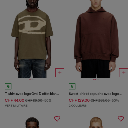
T-shirt avec logo Oval D effet blanchi
Sweat-shirt à capuche avec logo brodé
CHF 44,00
CHF 129,00
CHF 89,00
-50%
CHF 259,00
-50%
VERT MILITAIRE
2 COULEURS