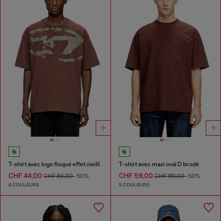
T-shirt avec logo floqué effet vieilli
T-shirt avec maxi oval D brodé
CHF 44,00
CHF 59,00
CHF 89,00
-50%
CHF 119,00
-50%
4 COULEURS
5 COULEURS