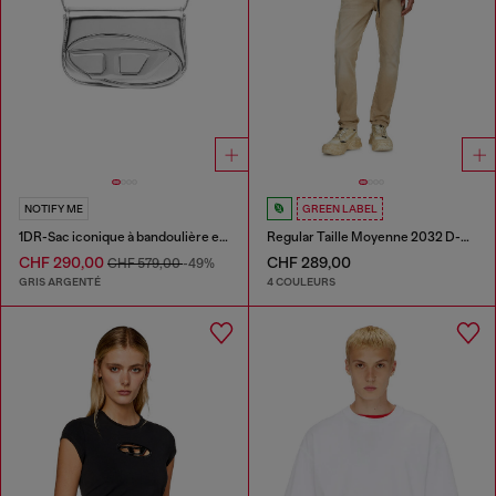
NOTIFY ME
GREEN LABEL
1DR-Sac iconique à bandoulière en cuir effet miroir
Regular Taille Moyenne 2032 D-Krooley Joggjeans®
CHF 290,00
CHF 289,00
CHF 579,00
-49%
GRIS ARGENTÉ
4 COULEURS