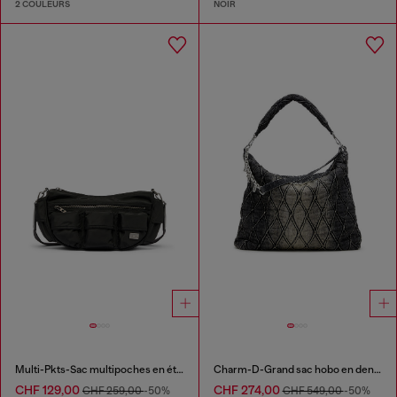
2 COULEURS
NOIR
Multi-Pkts-Sac multipoches en étoffe utilitaire
Charm-D-Grand sac hobo en denim matelassé traité
CHF 129,00
CHF 274,00
CHF 259,00
-50%
CHF 549,00
-50%