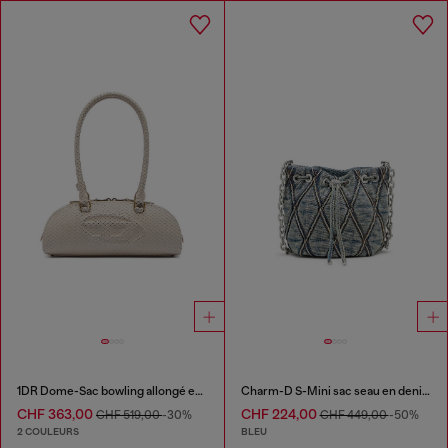
1DR Dome-Sac bowling allongé en cuir effet serpent
Charm-D S-Mini sac seau en denim matelassé à motif losange
CHF 363,00
CHF 224,00
CHF 519,00
-30%
CHF 449,00
-50%
2 COULEURS
BLEU