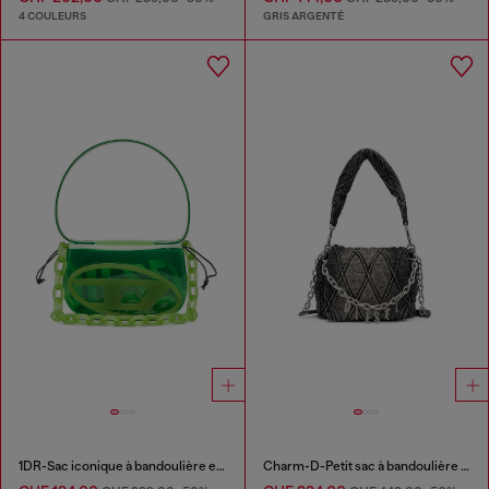
4 COULEURS
GRIS ARGENTÉ
1DR-Sac iconique à bandoulière en TPU transparent
Charm-D-Petit sac à bandoulière en denim matelassé