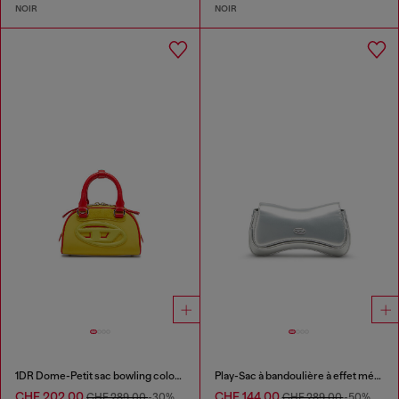
NOIR
NOIR
1DR Dome-Petit sac bowling color-block
Play-Sac à bandoulière à effet métallisé
CHF 202,00
CHF 144,00
CHF 289,00
-30%
CHF 289,00
-50%