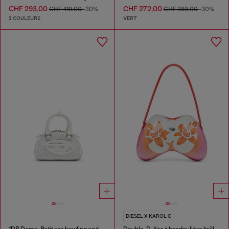
CHF 293,00
CHF 272,00
CHF 419,00
-30%
CHF 389,00
-30%
2 COULEURS
VERT
DIESEL X KAROL G
1DR Dome-Petit sac bowling en tissu Lurex
Double-D-Sac à bandoulière brillant avec imprimé lotus