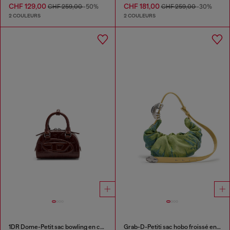
CHF 129,00
CHF 181,00
CHF 259,00
-50%
CHF 259,00
-30%
2 COULEURS
2 COULEURS
1DR Dome-Petit sac bowling en cuir effet croco
Grab-D-Petiti sac hobo froissé en satin denim