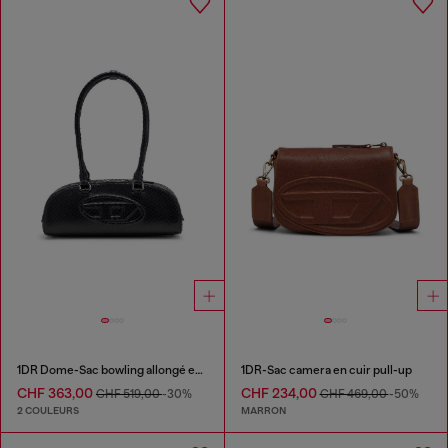
1DR Dome-Sac bowling allongé en cuir effet serpent
1DR-Sac camera en cuir pull-up
CHF 363,00
CHF 234,00
CHF 519,00
-30%
CHF 469,00
-50%
2 COULEURS
MARRON