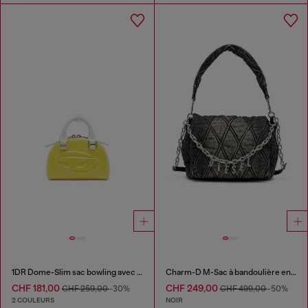
1DR Dome-Slim sac bowling avec effet naplak
Charm-D M-Sac à bandoulière en denim matelassé
CHF 181,00
CHF 249,00
CHF 259,00
-30%
CHF 499,00
-50%
2 COULEURS
NOIR