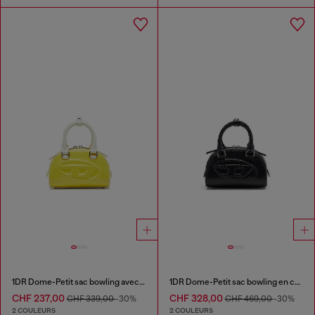
1DR Dome-Petit sac bowling avec effet naplak
1DR Dome-Petit sac bowling en cuir effet serpent
CHF 237,00
CHF 328,00
CHF 339,00
-30%
CHF 469,00
-30%
2 COULEURS
2 COULEURS