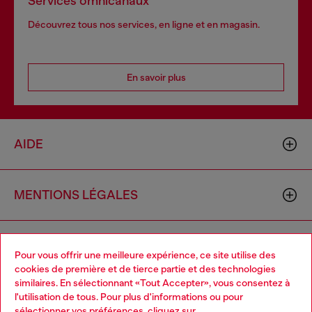
Services omnicanaux
Découvrez tous nos services, en ligne et en magasin.
En savoir plus
AIDE
MENTIONS LÉGALES
L'UNIVERS DE DIESEL
Pour vous offrir une meilleure expérience, ce site utilise des
cookies de première et de tierce partie et des technologies
similaires. En sélectionnant «Tout Accepter», vous consentez à
CORPORATE
l'utilisation de tous. Pour plus d'informations ou pour
Choose your location
sélectionner vos préférences, cliquez sur