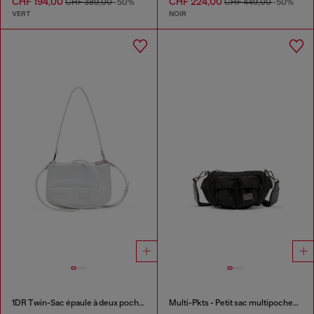
CHF 194,00
CHF 224,00
CHF 389,00
-50%
CHF 449,00
-50%
VERT
NOIR
1DR Twin-Sac épaule à deux pochettes en cuir imprimé
Multi-Pkts - Petit sac multipoches en étoffe utilitaire