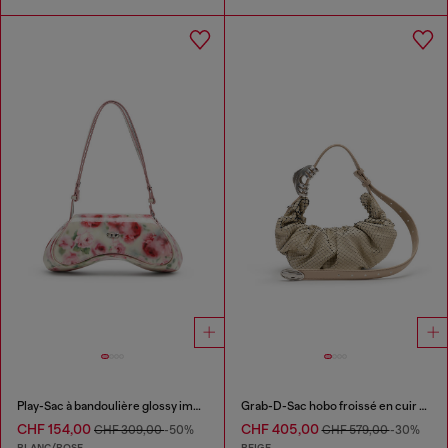
Play-Sac à bandoulière glossy imprimé
Grab-D-Sac hobo froissé en cuir effet serpent
CHF 154,00
CHF 405,00
CHF 309,00
-50%
CHF 579,00
-30%
BLANC/ROSE
BEIGE