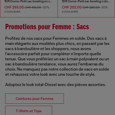
1DR Dome-Petit sac bowling en cuir effet croco
1DR Dome-Petit sac bowling color-block
CHF 293,00
CHF 202,00
CHF 419,00
-30%
CHF 289,00
-30%
2 COULEURS
4 COULEURS
Promotions pour Femme : Sacs
Profitez de nos sacs pour Femmes en solde. Des sacs à
main élégants aux modèles plus chics, en passant par les
sacs à bandoulière et les shoppers, nous avons
l'accessoire parfait pour compléter n'importe quelle
tenue. Que vous préfériez un sac à main polyvalent ou un
sac à bandoulière tendance, vous aurez l'embarras du
choix. Ne manquez pas notre collection de sacs en solde
et rehaussez votre look avec une touche de style.
Adoptez le look total-Diesel avec des pièces assorties.
Ceintures pour Femme
T-Shirts et Tops