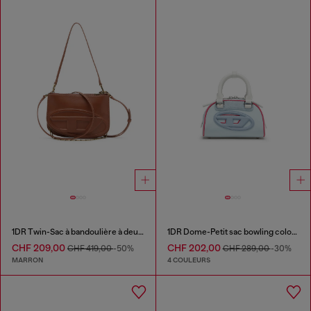
1DR Twin-Sac à bandoulière à deux pochettes en cuir pull-up
1DR Dome-Petit sac bowling color-block
CHF 209,00
CHF 202,00
CHF 419,00
-50%
CHF 289,00
-30%
MARRON
4 COULEURS