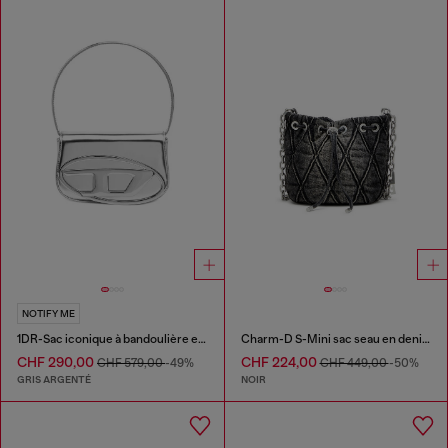
NOTIFY ME
1DR-Sac iconique à bandoulière en cuir effet miroir
Charm-D S-Mini sac seau en denim matelassé traité
CHF 290,00
CHF 224,00
CHF 579,00
-49%
CHF 449,00
-50%
GRIS ARGENTÉ
NOIR