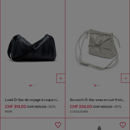
Load-D-Sac de voyage à coque rigide avec côtés logotés
Scrunch-D-Sac seau en cuir froissé et brillant
CHF 314,00
CHF 234,00
CHF 629,00
-50%
CHF 469,00
-50%
NOIR
2 COULEURS