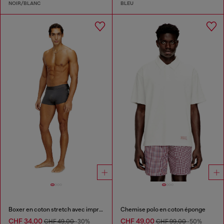
NOIR/BLANC
BLEU
Boxer en coton stretch avec imprimé ton sur ton
Chemise polo en coton éponge
CHF 34,00
CHF 49,00
CHF 49,00
-30%
CHF 99,00
-50%