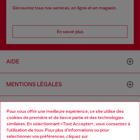
Découvrez tous nos services, en ligne et en magasin.
En savoir plus
AIDE
MENTIONS LÉGALES
L'UNIVERS DE DIESEL
Pour vous offrir une meilleure expérience, ce site utilise des
cookies de première et de tierce partie et des technologies
similaires. En sélectionnant «Tout Accepter», vous consentez à
CORPORATE
l'utilisation de tous. Pour plus d'informations ou pour
Choose your location
sélectionner vos préférences, cliquez sur