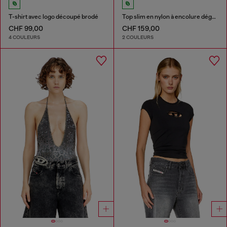
T-shirt avec logo découpé brodé
Top slim en nylon à encolure dégagée avec Logo Oval D brodé
CHF 99,00
CHF 159,00
4 COULEURS
2 COULEURS