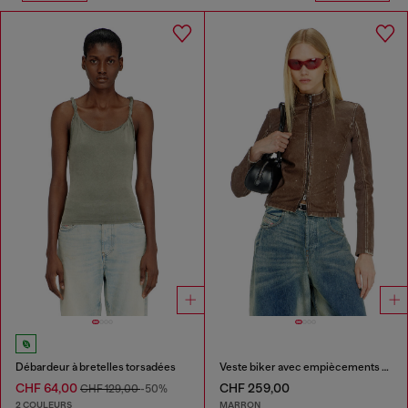
Débardeur à bretelles torsadées
Veste biker avec empiècements en maille côtelée
CHF 64,00
CHF 259,00
CHF 129,00
-50%
2 COULEURS
MARRON