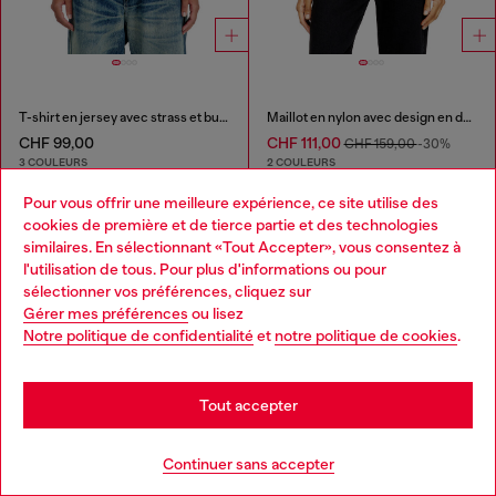
T-shirt en jersey avec strass et burnout effect
Maillot en nylon avec design en dentelle
CHF 99,00
CHF 111,00
CHF 159,00
-30%
3 COULEURS
2 COULEURS
Pour vous offrir une meilleure expérience, ce site utilise des
Tu as vu
60
des 186 produits
cookies de première et de tierce partie et des technologies
similaires. En sélectionnant «Tout Accepter», vous consentez à
Plus
l'utilisation de tous. Pour plus d'informations ou pour
Choose your location
sélectionner vos préférences, cliquez sur
Gérer mes préférences
ou lisez
You are currently browsing Suisse website, but it seems you
Notre politique de confidentialité
et
notre politique de cookies
.
may be based in United States
Essentiels pour Femme: Tops, T-Shirts,
Body
Stay in Suisse
Tout accepter
Go to United States
Découvrez les plus beaux t-shirts et tops pour Femme
Continuer sans accepter
de Diesel., Des t-shirts oversize aux tops de soirée, notre