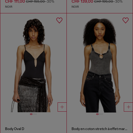
CHF 111,00
CHF 139,00
CHF 159,00
-30%
CHF 199,00
-30%
NOIR
NOIR
Body Oval D
Body en coton stretch à effet marbré