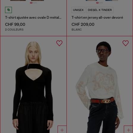
UNISEX
DIESEL X TINDER
T-shirt ajustée avec ovale D métallique
T-shirt en jersey all-over devoré
CHF 99,00
CHF 209,00
2 COULEURS
BLANC