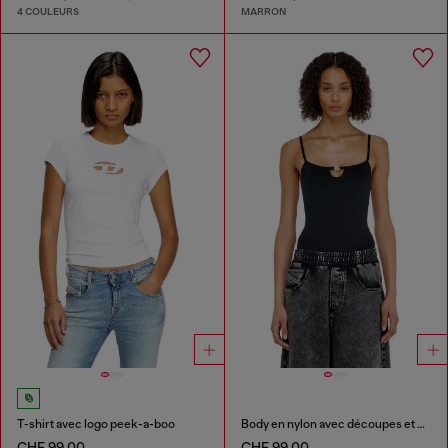
4 COULEURS
MARRON
T-shirt avec logo peek-a-boo
Body en nylon avec découpes et Oval D en métal
CHF 99,00
CHF 99,00