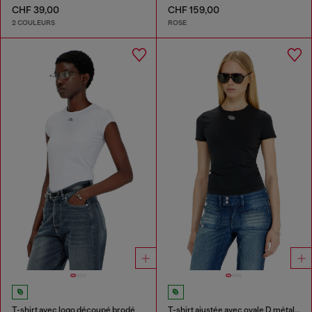
CHF 39,00
CHF 159,00
2 COULEURS
ROSE
T-shirt avec logo découpé brodé
T-shirt ajustée avec ovale D métallique