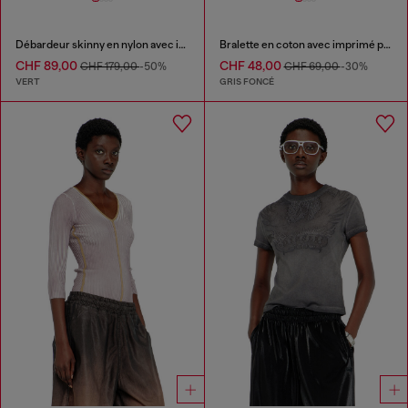
Débardeur skinny en nylon avec imprimé camo et détails en cristal
Bralette en coton avec imprimé pied-de-poule
CHF 89,00
CHF 48,00
CHF 179,00
-50%
CHF 69,00
-30%
VERT
GRIS FONCÉ