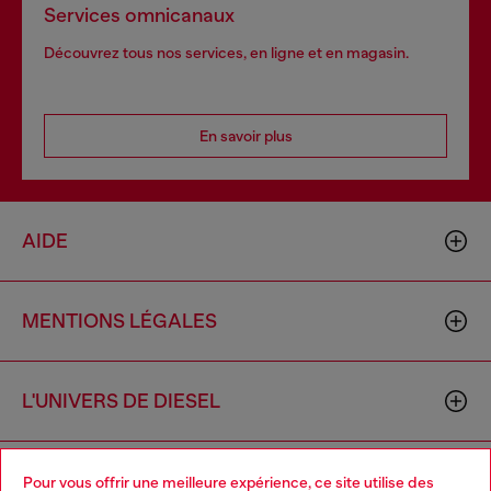
Services omnicanaux
Découvrez tous nos services, en ligne et en magasin.
En savoir plus
AIDE
MENTIONS LÉGALES
L'UNIVERS DE DIESEL
CORPORATE
Pour vous offrir une meilleure expérience, ce site utilise des