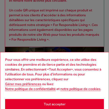
et rendre notre activité plus circulaire.
Un code QR unique est imprimé sur chaque produit et
permet à nos clients d'accéder à des informations
détaillées sur les caractéristiques spécifiques qui
définissent notre stratégie « For Responsible Living ». Ces
informations sont également disponibles sur les pages
produits de notre site Web pour tous les produits marqués
« For Responsible Living ».
Pour vous offrir une meilleure expérience, ce site utilise des
cookies de première et de tierce partie et des technologies
similaires. En sélectionnant «Tout Accepter», vous consentez à
l'utilisation de tous. Pour plus d'informations ou pour
Choose your location
sélectionner vos préférences, cliquez sur
Gérer mes préférences
ou lisez
You are currently browsing Suisse website, but it seems you
Notre politique de confidentialité
et
notre politique de cookies
.
may be based in United States
Stay in Suisse
Tout accepter