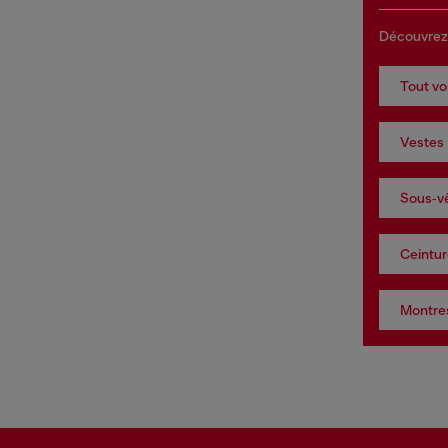
Découvrez
Tout vo
Vestes
Sous‑vê
Ceintur
Montres