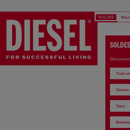
SOLDES
Nouv
SOLDES 
Découvrez
Tout vo
Vestes
Sacs
Basket