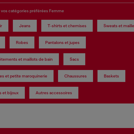
 vos catégories préférées Femme
ir
Jeans
T‑shirts et chemises
Sweats et maill
Robes
Pantalons et jupes
tements et maillots de bain
Sacs
es et petite maroquinerie
Chaussures
Baskets
 et bijoux
Autres accessoires