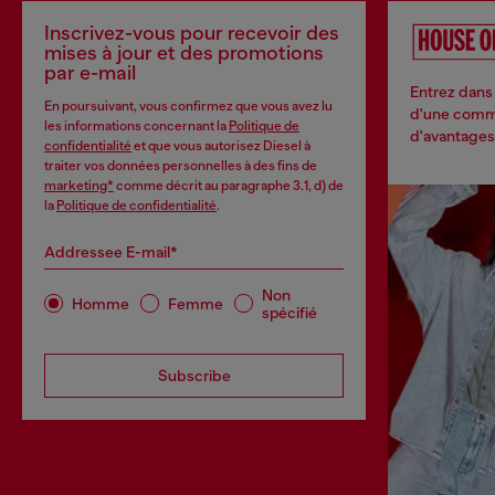
Inscrivez-vous pour recevoir des
mises à jour et des promotions
par e-mail
Entrez dans 
En poursuivant, vous confirmez que vous avez lu
d'une commu
les informations concernant la
Politique de
d'avantages 
confidentialité
et que vous autorisez Diesel à
traiter vos données personnelles à des fins de
marketing*
comme décrit au paragraphe 3.1, d) de
la
Politique de confidentialité
.
Addressee E-mail*
Non
Homme
Femme
spécifié
Subscribe