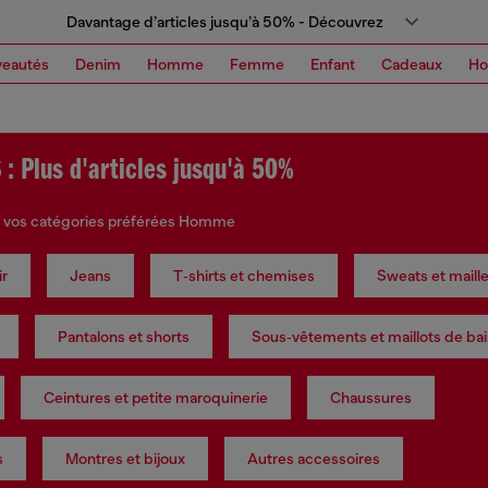
Davantage d’articles jusqu’à 50% - Découvrez
eautés
Denim
Homme
Femme
Enfant
Cadeaux
H
: Plus d'articles jusqu'à 50%
 vos catégories préférées Homme
ir
Jeans
T‑shirts et chemises
Sweats et maill
Pantalons et shorts
Sous‑vêtements et maillots de ba
Ceintures et petite maroquinerie
Chaussures
s
Montres et bijoux
Autres accessoires