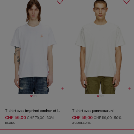
T-shirt avec imprimé cochon et logo
T‑shirt avec panneaux uni
CHF 55,00
CHF 59,00
CHF 79,00
-30%
CHF 119,00
-50%
BLANC
3 COULEURS