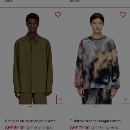
GRIS
BLANC
Chemise en mélange de lin avec broderie du logo
T-shirt à manches longues imprimé graffiti
CHF 89,00
CHF 79,00
CHF 179,00
-50%
CHF 159,00
-50%