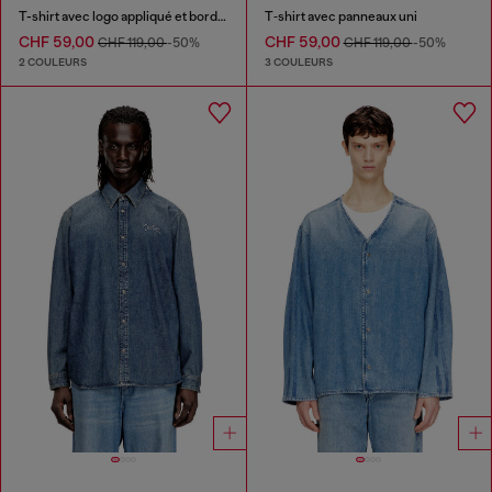
T-shirt avec logo appliqué et bord brut
T‑shirt avec panneaux uni
CHF 59,00
CHF 59,00
CHF 119,00
-50%
CHF 119,00
-50%
2 COULEURS
3 COULEURS