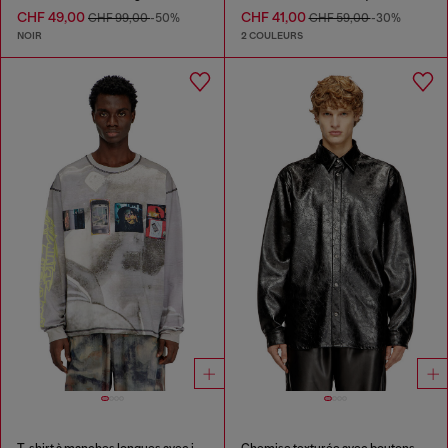
CHF 49,00
CHF 41,00
CHF 99,00
-50%
CHF 59,00
-30%
NOIR
2 COULEURS
T-shirt à manches longues avec imprimé intégral et empiècements
Chemise texturée avec boutons de marque