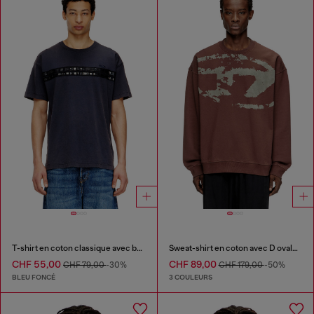
T-shirt en coton classique avec bandes framis
Sweat-shirt en coton avec D ovale floqué
CHF 55,00
CHF 89,00
CHF 79,00
-30%
CHF 179,00
-50%
BLEU FONCÉ
3 COULEURS