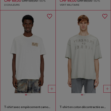
CHF 69,00
CHF 44,00
CHF 139,00
-50%
CHF 89,00
-50%
2 COULEURS
VERT MILITAIRE
T-shirt avec empiècement camouflage
T-shirt en coton décontractée avec imprimé devant et dos