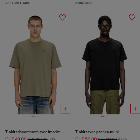
VERT MILITAIRE
NOIR/GRIS
T-shirt décontracté avec imprimé camouflage au dos
T‑shirt avec panneaux uni
CHF 49,00
CHF 59,00
CHF 99,00
-50%
CHF 119,00
-50%