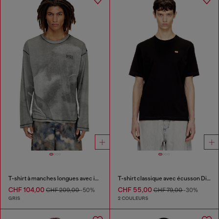
T-shirt à manches longues avec imprimé trompe-l'œil
T-shirt classique avec écusson Diesel et imprimé photo
CHF 104,00
CHF 55,00
CHF 209,00
-50%
CHF 79,00
-30%
GRIS
2 COULEURS