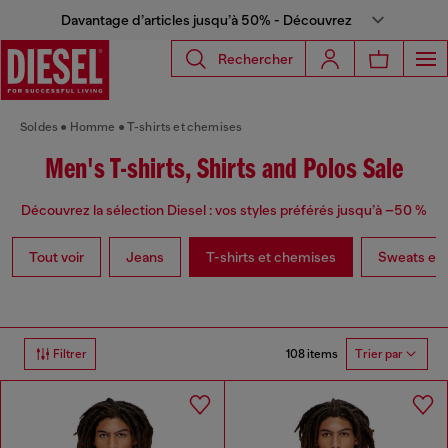
Davantage d’articles jusqu’à 50% - Découvrez
Rechercher
Soldes
Homme
T-shirts et chemises
Men's T-shirts, Shirts and Polos Sale
Découvrez la sélection Diesel : vos styles préférés jusqu’à –50 %
Tout voir
Jeans
T-shirts et chemises
Sweats et p
108 items
Filtrer
Trier par