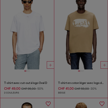
T-shirt avec cut-out à logo Oval D
T-shirt en coton léger avec logo délavé
CHF 49,00
CHF 41,00
CHF 99,00
-50%
CHF 59,00
-30%
2 COULEURS
BEIGE