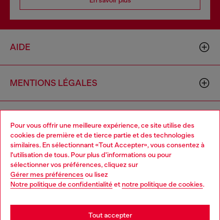
AIDE
MENTIONS LÉGALES
L'UNIVERS DE DIESEL
Pour vous offrir une meilleure expérience, ce site utilise des
cookies de première et de tierce partie et des technologies
similaires. En sélectionnant «Tout Accepter», vous consentez à
CORPORATE
l'utilisation de tous. Pour plus d'informations ou pour
Choose your location
sélectionner vos préférences, cliquez sur
Gérer mes préférences
ou lisez
You are currently browsing Suisse website, but it seems you
Notre politique de confidentialité
et
notre politique de cookies
.
may be based in United States
Stay in Suisse
Tout accepter