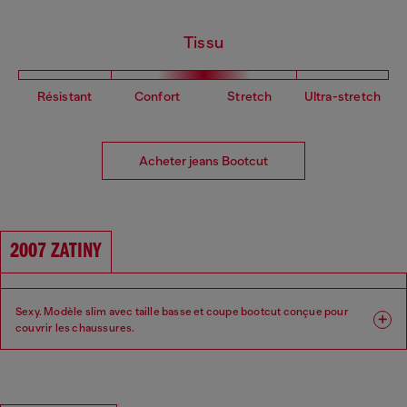
Tissu
Résistant
Confort
Stretch
Ultra-stretch
Acheter jeans Bootcut
2007 ZATINY
Sexy. Modèle slim avec taille basse et coupe bootcut conçue pour
couvrir les chaussures.
Coupe : Bootcut
Jambe : Slim