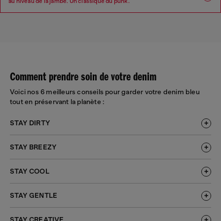
au niveau de la jambe. Un classique du punk.
Coupe : Skinny
Jambe : Skinny
Taille : Basse
Entrejambe : Regular
Comment prendre soin de votre denim
Voici nos 6 meilleurs conseils pour garder votre denim bleu
tout en préservant la planète :
STAY DIRTY
STAY BREEZY
STAY COOL
STAY GENTLE
STAY CREATIVE