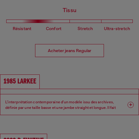
Tissu
Résistant
Confort
Stretch
Ultra-stretch
Acheter jeans Regular
1985 LARKEE
L'interprétation contemporaine d'un modèle issu des archives,
définie par une taille basse et une jambe straight et longue. Il fait
partie de nos coupes regular — ni trop slim, ni trop ample.
Coupe : Regular
Jambe : Straight