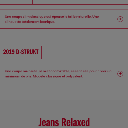
Une coupe slim classique qui épouse la taille naturelle. Une
silhouette totalement iconique.
Coupe : Slim
Jambe : Slim
Taille : Moyenne
Entrejambe : Regular
2019 D-STRUKT
Une coupe mi-haute, slim et confortable, essentielle pour créer un
minimum de plis. Modèle classique et polyvalent.
Coupe : Slim
Jambe : Slim
Taille : Moyenne
Entrejambe : Regular
Jeans Relaxed