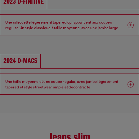
2023 D-FINITIVE
Taille : Basse
Entrejambe : Regular
Une silhouette légèrement tapered qui appartient aux coupes
regular. Un style classique à taille moyenne, avec une jambe large
sans être trop ample.
Coupe : Regular
Jambe : Tapered
2024 D-MACS
Taille : Moyenne
Entrejambe : Regular
Une taille moyenne et une coupe regular, avec jambe légèrement
tapered et style streetwear ample et décontracté.
Coupe : Regular
Jambe : Tapered
Taille : Moyenne
Entrejambe : Bas
Jeans slim