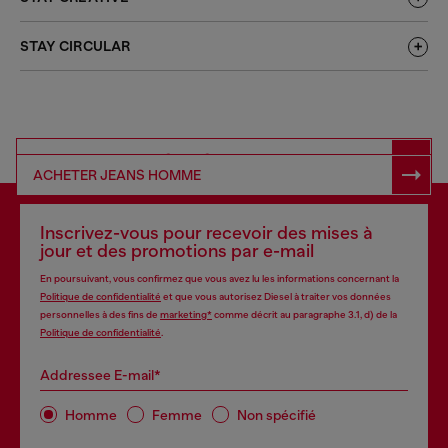
STAY CIRCULAR
ACHETER DENIM RESPONSABLE
ACHETER JEANS HOMME
Inscrivez-vous pour recevoir des mises à
jour et des promotions par e-mail
En poursuivant, vous confirmez que vous avez lu les informations concernant la
Politique de confidentialité
et que vous autorisez Diesel à traiter vos données
personnelles à des fins de
marketing*
comme décrit au paragraphe 3.1, d) de la
Politique de confidentialité
.
Addressee E-mail*
Homme
Femme
Non spécifié