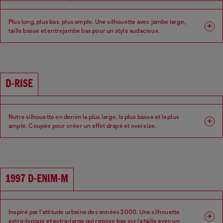
Plus long, plus bas, plus ample. Une silhouette avec jambe large,
taille basse et entrejambe bas pour un style audacieux.
Coupe : Relaxed
Jambe : Large
Taille : Basse
Entrejambe : Bas
D-RISE
Notre silhouette en denim la plus large, la plus basse et la plus
ample. Coupée pour créer un effet drapé et oversize.
Coupe : Relaxed
Jambe : Large
Taille : Basse
Entrejambe : Bas
1997 D-ENIM-M
Inspiré par l'attitude urbaine des années 2000. Une silhouette
extra-longue et extra-large qui repose bas sur la taille avec un