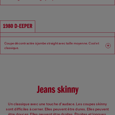
entrejambe tombant.
Coupe : Relaxed
Jambe : Large
1980 D-EEPER
Taille : Basse
Entrejambe : Bas
Coupe décontractée à jambe straight avec taille moyenne. Cool et
classique.​​
Coupe : Relaxed
Jambe : Straight
Taille : Moyenne
Entrejambe : Regular
Jeans skinny
Un classique avec une touche d'audace. Les coupes skinny
sont difficiles à cerner. Elles peuvent être dures. Elles peuvent
être douces. Elles peuvent être droites. Étroites et longues,