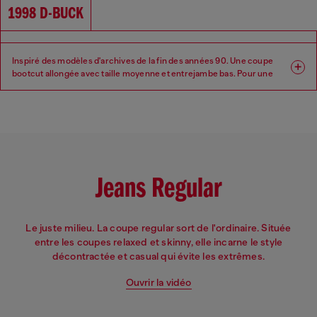
Taille : Basse
Entrejambe : Regular
1998 D-BUCK
Inspiré des modèles d'archives de la fin des années 90. Une coupe
bootcut allongée avec taille moyenne et entrejambe bas. Pour une
silhouette longue, élancée et langoureuse.
Coupe : Bootcut
Jambe : Regular
Taille : Moyenne
Entrejambe : Bas
Jeans Regular
Le juste milieu. La coupe regular sort de l'ordinaire. Située
entre les coupes relaxed et skinny, elle incarne le style
décontractée et casual qui évite les extrêmes.
Ouvrir la vidéo