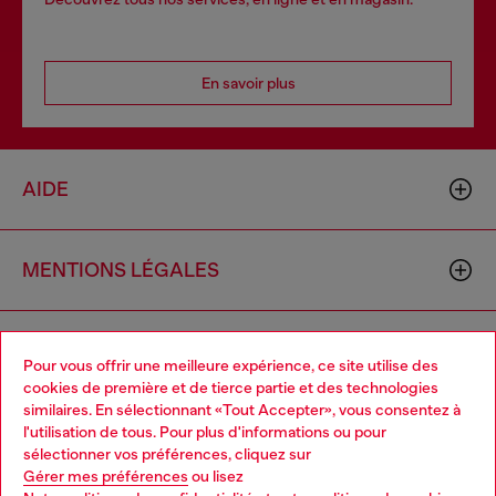
En savoir plus
AIDE
MENTIONS LÉGALES
L'UNIVERS DE DIESEL
Pour vous offrir une meilleure expérience, ce site utilise des
cookies de première et de tierce partie et des technologies
similaires. En sélectionnant «Tout Accepter», vous consentez à
CORPORATE
l'utilisation de tous. Pour plus d'informations ou pour
Choose your location
sélectionner vos préférences, cliquez sur
Gérer mes préférences
ou lisez
You are currently browsing Suisse website, but it seems you