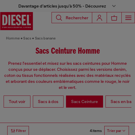
Davantage d’articles jusqu’à 50% - Découvrez
Rechercher
Homme
Sacs
Sacs banane
Sacs Ceinture Homme
Prenez l'essentiel et misez sur les sacs ceintures pour Homme
conçus pour se déplacer. Choisissez parmi les versions denim,
coton ou tissus fonctionnels réalisées avec des matériaux recyclés
et arborant des couleurs emblématiques comme le rouge, le noir
et le vert.
Tout voir
Sacs à dos
Sacs Ceinture
Sacs en ban
4 items
Filtrer
Trier par