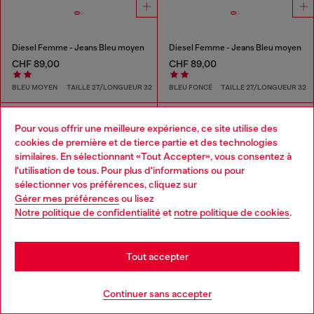
Diesel Femme - Jeans Bleu moyen
Diesel Femme - Jeans Bleu moyen
CHF 89,00
CHF 89,00
BLEU MOYEN
TAILLE 27/LONGUEUR 32
BLEU FONCÉ
TAILLE 27/LONGUEUR 32
Pour vous offrir une meilleure expérience, ce site utilise des
cookies de première et de tierce partie et des technologies
similaires. En sélectionnant «Tout Accepter», vous consentez à
l'utilisation de tous. Pour plus d'informations ou pour
Choose your location
sélectionner vos préférences, cliquez sur
Gérer mes préférences
ou lisez
You are currently browsing Suisse website, but it seems you
Notre politique de confidentialité
et
notre politique de cookies
.
may be based in United States
Stay in Suisse
Tout accepter
Go to United States
Continuer sans accepter