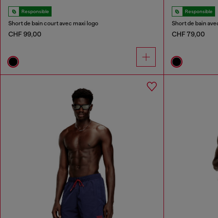
Responsible
Responsible
Short de bain court avec maxi logo
Short de bain av
CHF 99,00
CHF 79,00