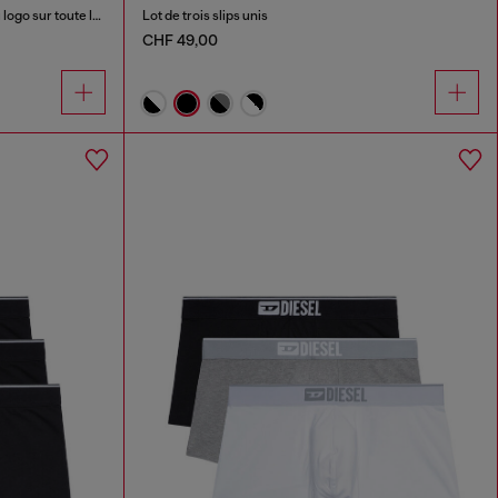
Lot de trois boxers avec taille ornée du logo sur toute la surface
Lot de trois slips unis
CHF 49,00