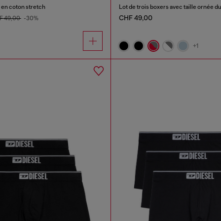
r en coton stretch
CHF 49,00
F 49,00
-30%
+1