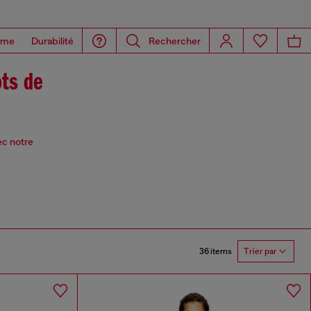
ome
Durabilité
Rechercher
ts de
ec notre
36 items
Trier par