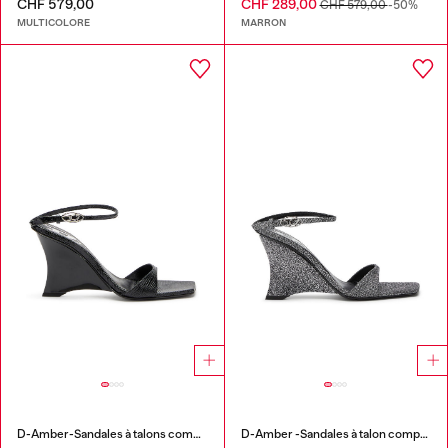
CHF 579,00
CHF 289,00
CHF 579,00
-50%
MULTICOLORE
MARRON
D-Amber-Sandales à talons compensés en cuir effet lézard
D-Amber -Sandales à talon compensé en tissu Lurex