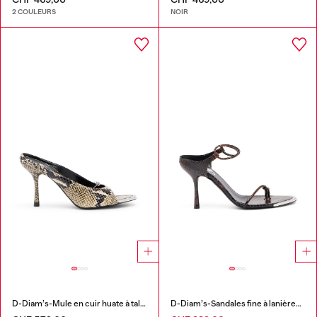
2 COULEURS
NOIR
D-Diam’s-Mule en cuir huate à talon haut avec ovale D flottant
D-Diam’s-Sandales fine à lanières en cuir effet croco