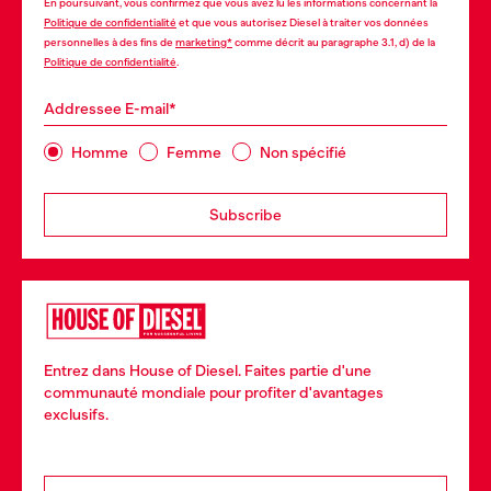
En poursuivant, vous confirmez que vous avez lu les informations concernant la
Politique de confidentialité
et que vous autorisez Diesel à traiter vos données
personnelles à des fins de
marketing*
comme décrit au paragraphe 3.1, d) de la
Politique de confidentialité
.
Addressee E-mail*
Homme
Femme
Non spécifié
Subscribe
Entrez dans House of Diesel. Faites partie d'une
communauté mondiale pour profiter d'avantages
exclusifs.