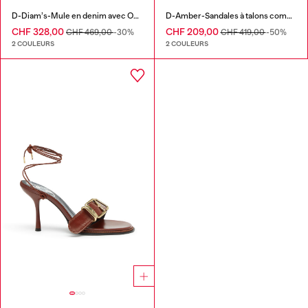
D-Diam’s-Mule en denim avec Oval D flottant
D-Amber-Sandales à talons compensés en cuir effet lézard
CHF 328,00
CHF 209,00
CHF 469,00
-30%
CHF 419,00
-50%
2 COULEURS
2 COULEURS