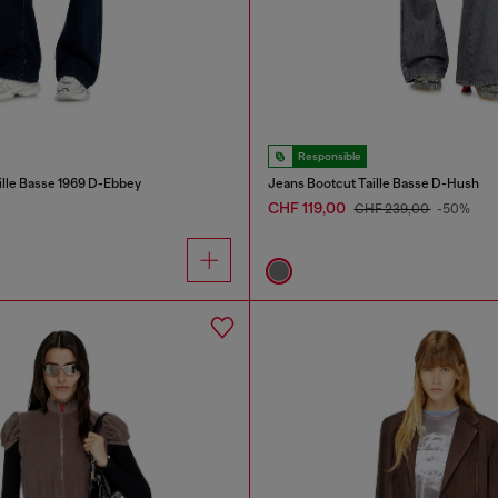
Responsible
ille Basse 1969 D-Ebbey
Jeans Bootcut Taille Basse D-Hush
CHF 119,00
CHF 239,00
-50%