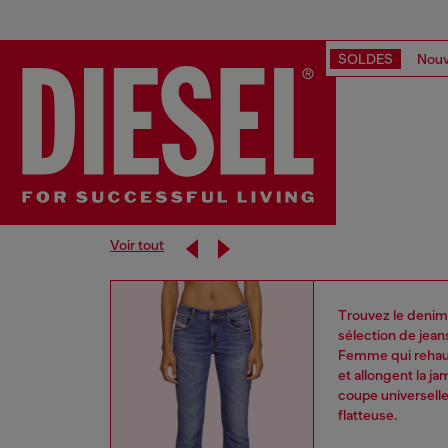
SOLDES
Nouv
Voir tout
Trouvez le denim 
sélection de jean
Femme qui rehauss
et allongent la j
coupe universelle
flatteuse.