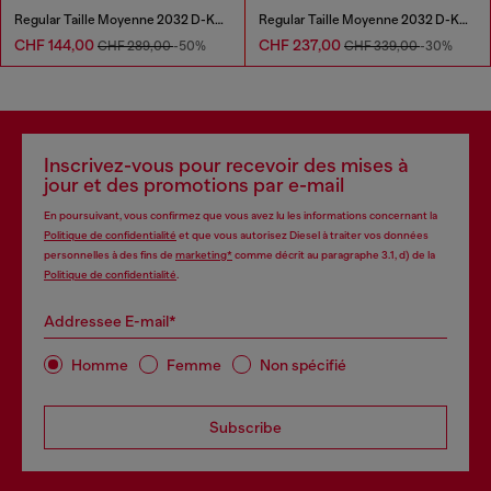
Regular Taille Moyenne 2032 D-Krooley Joggjeans®
Regular Taille Moyenne 2032 D-Krooley Joggjeans®
CHF 144,00
CHF 237,00
CHF 289,00
-50%
CHF 339,00
-30%
Inscrivez-vous pour recevoir des mises à
jour et des promotions par e-mail
En poursuivant, vous confirmez que vous avez lu les informations concernant la
Politique de confidentialité
et que vous autorisez Diesel à traiter vos données
personnelles à des fins de
marketing*
comme décrit au paragraphe 3.1, d) de la
Politique de confidentialité
.
Addressee E-mail*
Homme
Femme
Non spécifié
Subscribe