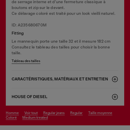
de serrage interne et d'une fermeture classique à
boutons et zip sur le devant.
Ce délavage coloré est traité pour un look vieilli naturel.
ID: A235680670M
Fitting
Le mannequin porte une taille 32 et il mesure 182 cm
Consultez le tableau des tailles pour choisir la bonne
taille.
Tableau des tailles
CARACTÉRISTIQUES, MATÉRIAUX ET ENTRETIEN
HOUSE OF DIESEL
homme
voir tout
regular jeans
regular
taille moyenne
coloré
medium treated