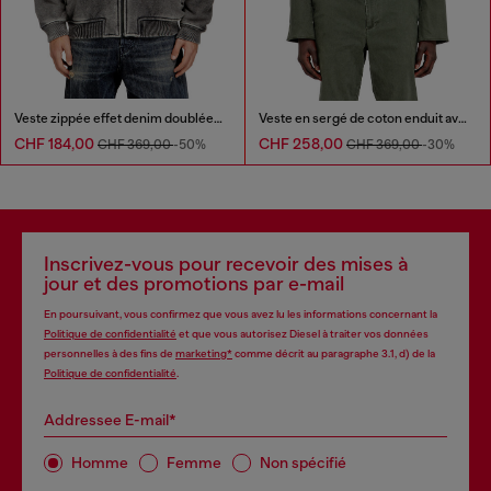
Veste zippée effet denim doublée teddy
Veste en sergé de coton enduit avec détails motard
CHF 184,00
CHF 258,00
CHF 369,00
-50%
CHF 369,00
-30%
Inscrivez-vous pour recevoir des mises à
jour et des promotions par e-mail
En poursuivant, vous confirmez que vous avez lu les informations concernant la
Politique de confidentialité
et que vous autorisez Diesel à traiter vos données
personnelles à des fins de
marketing*
comme décrit au paragraphe 3.1, d) de la
Politique de confidentialité
.
Addressee E-mail*
Homme
Femme
Non spécifié