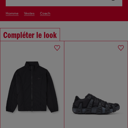
homme
vestes
coach
Compléter le look