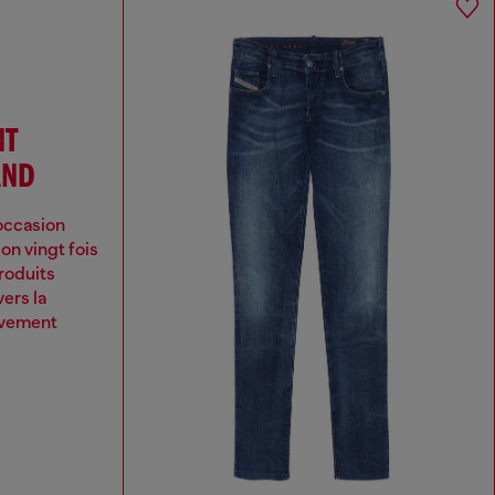
NT
AND
occasion
n vingt fois
roduits
ers la
ouvement