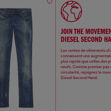
JOIN THE MOVEME
DIESEL SECOND H
Les ventes de vêtements d'
connaissent une augmentatio
plus rapide que celles des p
neufs. Comme premier pas v
circularité, rejoignez le m
Diesel Second Hand.