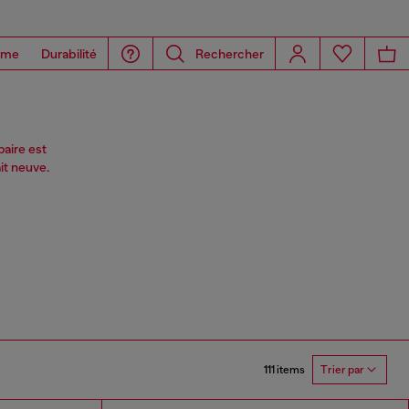
ome
Durabilité
Rechercher
aire est
it neuve.
111 items
Trier par