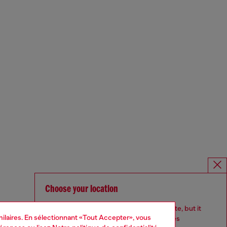
Choose your location
You are currently browsing Suisse website, but it
imilaires. En sélectionnant «Tout Accepter», vous
seems you may be based in United States