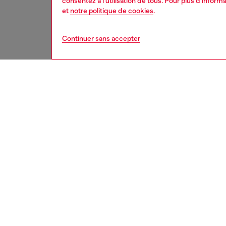
consentez à l'utilisation de tous. Pour plus d'infor
et
notre politique de cookies
.
Continuer sans accepter
femme
acce
DESCRI
Descrip
Ce port
Confect
effet mi
pressio
cartes.
ID: X1